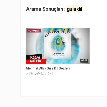
Arama Sonuçları:
gula dil
POPÜLER
03:49
Mehmet Atlı - Gula Dil Sözleri
by
KürtçeMüzik
5 yıl