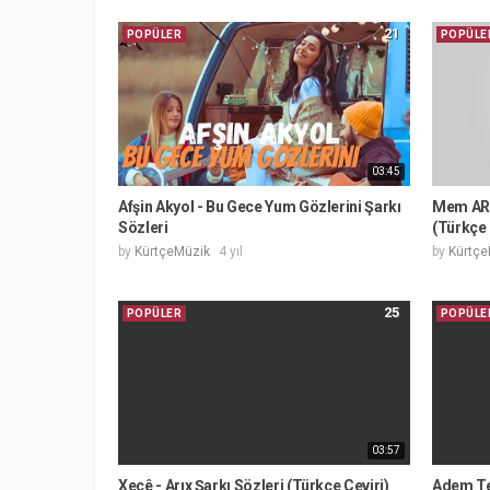
21
POPÜLER
POPÜLE
03:45
Afşin Akyol - Bu Gece Yum Gözlerini Şarkı
Mem ARA
Sözleri
(Türkçe 
by
KürtçeMüzik
4 yıl
by
Kürtçe
25
POPÜLER
POPÜLE
03:57
Xecê - Arıx Şarkı Sözleri (Türkçe Çeviri)
Adem Tep