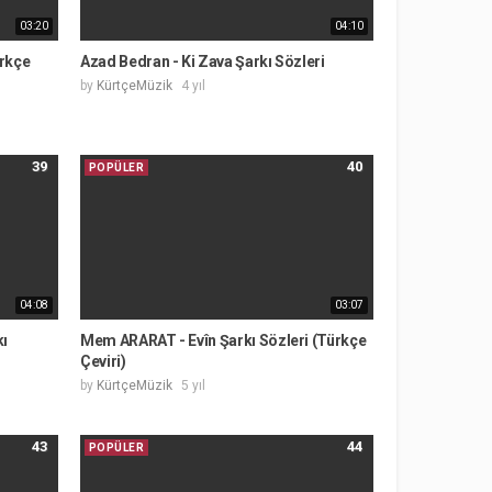
03:20
04:10
ürkçe
Azad Bedran - Ki Zava Şarkı Sözleri
by
KürtçeMüzik
4 yıl
39
40
POPÜLER
04:08
03:07
kı
Mem ARARAT - Evîn Şarkı Sözleri (Türkçe
Çeviri)
by
KürtçeMüzik
5 yıl
43
44
POPÜLER