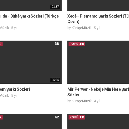
03:37
ılda - Bûkê Şarkı Sözleri (Türkçe
Xecê - Pismamo Şarkı Sözleri (T
Çeviri)
Müzik
5 yıl
by
KürtçeMüzik
5 yıl
38
R
POPÜLER
05:25
em Şarkı Sözleri
Mîr Perwer - Nebêje Min Here Şar
Sözleri
Müzik
5 yıl
by
KürtçeMüzik
4 yıl
42
R
POPÜLER