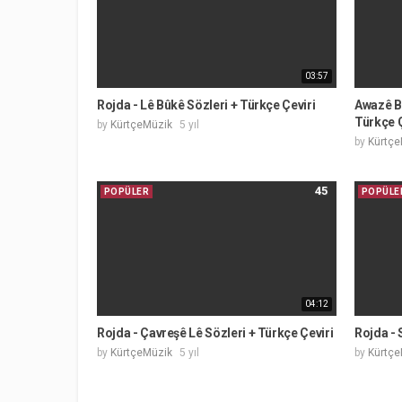
03:57
Rojda - Lê Bûkê Sözleri + Türkçe Çeviri
Awazê Ba
Türkçe Ç
by
KürtçeMüzik
5 yıl
by
Kürtçe
45
POPÜLER
POPÜLE
04:12
Rojda - Çavreşê Lê Sözleri + Türkçe Çeviri
Rojda - 
by
KürtçeMüzik
5 yıl
by
Kürtçe