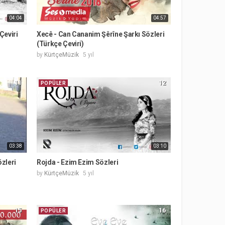
04:04
04:57
Çeviri
Xecê - Can Cananim Şêrîne Şarkı Sözleri
(Türkçe Çeviri)
by
KürtçeMüzik
5 yıl
11
12
POPÜLER
03:38
03:10
zleri
Rojda - Ezim Ezim Sözleri
by
KürtçeMüzik
5 yıl
15
16
POPÜLER