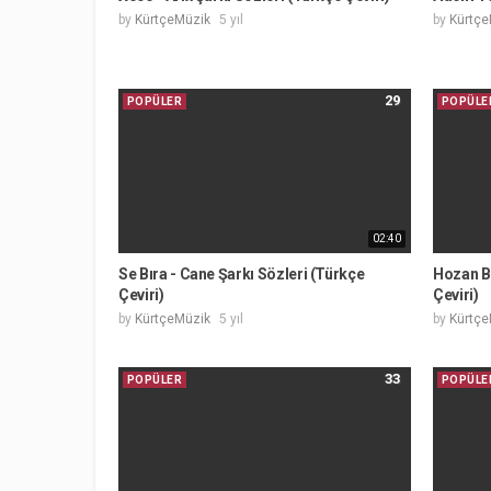
by
KürtçeMüzik
5 yıl
by
Kürtçe
29
POPÜLER
POPÜLE
02:40
Se Bıra - Cane Şarkı Sözleri (Türkçe
Hozan Be
Çeviri)
Çeviri)
by
KürtçeMüzik
5 yıl
by
Kürtçe
33
POPÜLER
POPÜLE