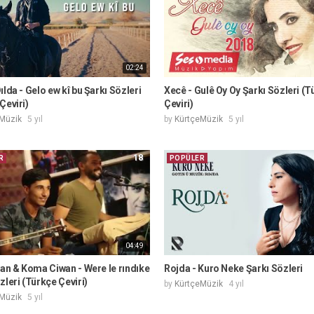
02:24
ılda - Gelo ew kî bu Şarkı Sözleri
Xecê - Gulê Oy Oy Şarkı Sözleri (T
Çeviri)
Çeviri)
Müzik
5 yıl
by
KürtçeMüzik
5 yıl
18
R
POPÜLER
04:49
yan & Koma Ciwan - Were le rındıke
Rojda - Kuro Neke Şarkı Sözleri
zleri (Türkçe Çeviri)
by
KürtçeMüzik
4 yıl
Müzik
5 yıl