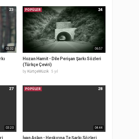
23
24
POPÜLER
05:32
06:57
rkı
Hozan Hamit - Dile Perişan Şarkı Sözleri
(Türkçe Çeviri)
by
KürtçeMüzik
5 yıl
27
28
POPÜLER
03:20
04:44
ri
İvan Aslan - Heskırına Te Şarkı Sözleri