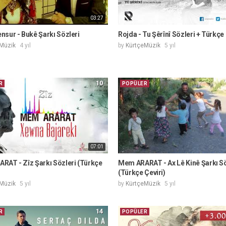
03:27
sur - Bukê Şarkı Sözleri
Rojda - Tu Şêrînî Sözleri + Türkçe 
Müzik
4 yıl
by
KürtçeMüzik
5 yıl
10
R
POPÜLER
07:01
RAT - Zîz Şarkı Sözleri (Türkçe
Mem ARARAT - Ax Lê Kinê Şarkı Sö
(Türkçe Çeviri)
Müzik
5 yıl
by
KürtçeMüzik
5 yıl
14
R
POPÜLER