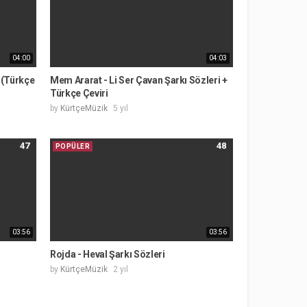
04:00
04:03
 (Türkçe
Mem Ararat - Li Ser Çavan Şarkı Sözleri +
Türkçe Çeviri
by
KürtçeMüzik
5 yıl
47
48
POPÜLER
03:56
03:56
Rojda - Heval Şarkı Sözleri
by
KürtçeMüzik
2 yıl