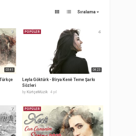
Sıralama
3
4
POPÜLER
03:41
04:23
(Türkçe
Leyla Göktürk - Bîrya Kenê Teme Şarkı
Sözleri
by
KürtçeMüzik
4 yıl
7
8
POPÜLER