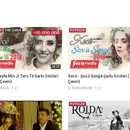
2
R
ÖNE ÇIKAN
POPÜLER
04:29
eyfa Min Ji Tere Tê Şarkı Sözleri
Xecê - Şox û Şengê Şarkı Sözleri 
Çeviri)
Çeviri)
Müzik
5 yıl
by
KürtçeMüzik
5 yıl
6
R
POPÜLER