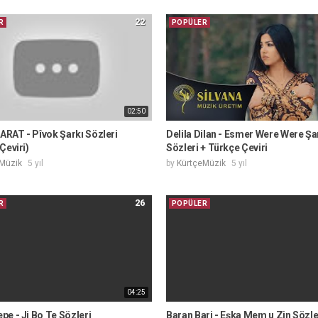
22
R
POPÜLER
02:50
RAT - Pîvok Şarkı Sözleri
Delila Dilan - Esmer Were Were Şa
Çeviri)
Sözleri + Türkçe Çeviri
Müzik
5 yıl
by
KürtçeMüzik
5 yıl
26
R
POPÜLER
04:25
e - Ji Bo Te Sözleri
Baran Bari - Eşka Mem u Zin Sözle