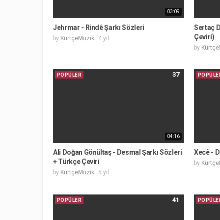
03:09
Jehrmar - Rindê Şarkı Sözleri
Sertaç D
Çeviri)
by
KürtçeMüzik
4 yıl
by
Kürtçe
37
POPÜLER
POPÜLE
04:16
Ali Doğan Gönültaş - Desmal Şarkı Sözleri
Xecê - D
+ Türkçe Çeviri
by
Kürtçe
by
KürtçeMüzik
5 yıl
41
POPÜLER
POPÜLE