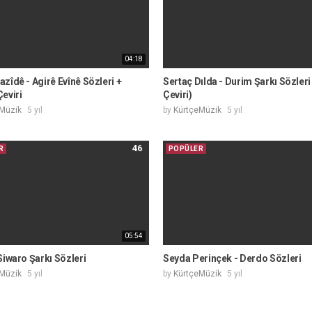
04:18
zîdê - Agirê Evînê Sözleri +
Sertaç Dılda - Durim Şarkı Sözleri
eviri
Çeviri)
Müzik
5 yıl
by
KürtçeMüzik
5 yıl
46
R
POPÜLER
05:54
Siwaro Şarkı Sözleri
Seyda Perinçek - Derdo Sözleri
Müzik
5 yıl
by
KürtçeMüzik
5 yıl