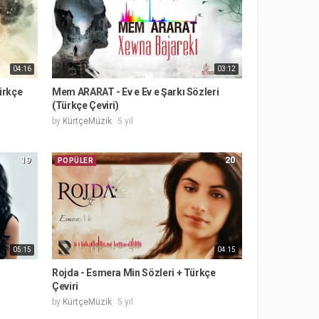
04:16
03:12
ürkçe
Mem ARARAT - Ev e Ev e Şarkı Sözleri
(Türkçe Çeviri)
by
KürtçeMüzik
5 yıl
19
20
POPÜLER
05:15
04:15
Rojda - Esmera Min Sözleri + Türkçe
Çeviri
by
KürtçeMüzik
5 yıl