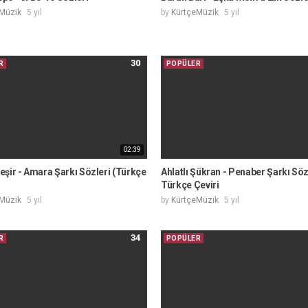
Müzik
5 yıl
by
KürtçeMüzik
5 yıl
30
R
POPÜLER
02:39
şir - Amara Şarkı Sözleri (Türkçe
Ahlatlı Şükran - Penaber Şarkı Söz
Türkçe Çeviri
Müzik
5 yıl
by
KürtçeMüzik
5 yıl
34
R
POPÜLER