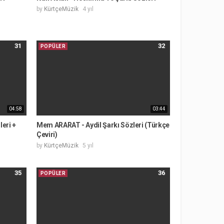
by
KürtçeMüzik
4 yıl
31
32
POPÜLER
04:58
03:44
leri +
Mem ARARAT - Aydil Şarkı Sözleri (Türkçe
Çeviri)
by
KürtçeMüzik
5 yıl
35
36
POPÜLER