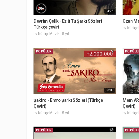
04:28
Devrim Çelik - Ez û Tu Şarkı Sözleri
Ozan Men
Türkçe çeviri
by
Kürtçe
by
KürtçeMüzik
5 yıl
9
POPÜLER
POPÜLE
03:05
Şakiro - Emro Şarkı Sözleri (Türkçe
Mem ARA
Çeviri)
Çeviri)
by
KürtçeMüzik
5 yıl
by
Kürtçe
13
POPÜLER
POPÜLE