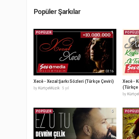
Popüler Şarkılar
1
POPÜLER
POPÜLE
03:16
Xecê - Xezal Şarkı Sözleri (Türkçe Çeviri)
Xecê - K
(Türkçe 
by
KürtçeMüzik
5 yıl
by
Kürtçe
5
POPÜLER
POPÜLE