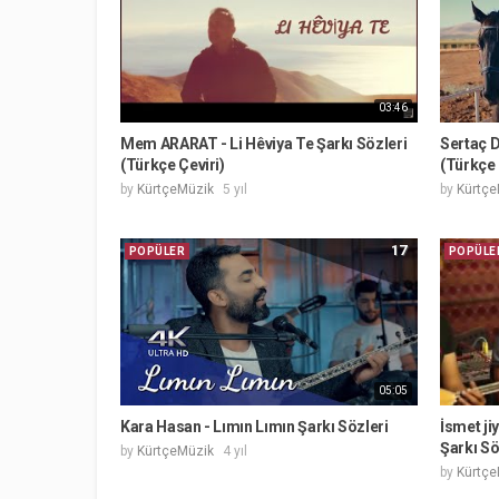
03:46
Mem ARARAT - Li Hêviya Te Şarkı Sözleri
Sertaç D
(Türkçe Çeviri)
(Türkçe 
by
KürtçeMüzik
5 yıl
by
Kürtçe
17
POPÜLER
POPÜLE
05:05
Kara Hasan - Lımın Lımın Şarkı Sözleri
İsmet ji
Şarkı Sö
by
KürtçeMüzik
4 yıl
by
Kürtçe