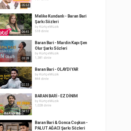
05:53
Melike Kundanlı - Baran Bari
Şarkı Sözleri
by
KürtçeMüzik
518 dinle
06:45
Baran Bari - Mardin Kapı Şen
Olur Şarkı Sözleri
by
KürtçeMüzik
1,381 dinle
03:28
Baran Bari - OLAYDI YAR
by
KürtçeMüzik
844 dinle
02:33
BARAN BARİ - EZ DİNIM
by
KürtçeMüzik
1,028 dinle
04:52
Baran Bari & Gonca Coşkun -
PALUT AĞACI Şarkı Sözleri