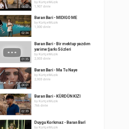
by
KürtçeMüzik
1,907 dinle
05:07
Baran Bari - MIDIGO ME
by
KürtçeMüzik
1,000 dinle
02:34
Baran Bari - Bir mektup yazdım
yarime Şarkı Sözleri
by
KürtçeMüzik
2,003 dinle
01:35
Baran Bari - Ma Tu Naye
by
KürtçeMüzik
2,003 dinle
04:01
Baran Bari - KÜRDÜN KIZI
by
KürtçeMüzik
766 dinle
02:39
Duygu Korkmaz - Baran Barî
by
KürtçeMüzik