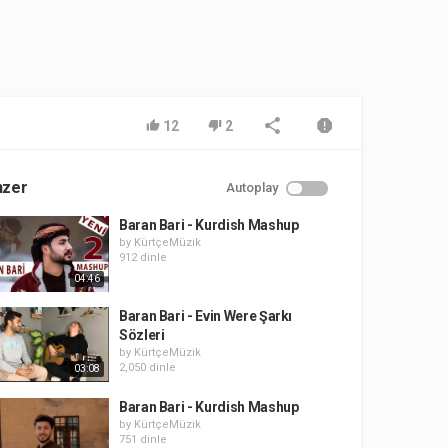
12
2
nzer
Autoplay
Baran Bari - Kurdish Mashup
by
KürtçeMüzik
912 dinle
04:46
Baran Bari - Evin Were Şarkı
Sözleri
by
KürtçeMüzik
2,050 dinle
03:08
Baran Bari - Kurdish Mashup
by
KürtçeMüzik
751 dinle