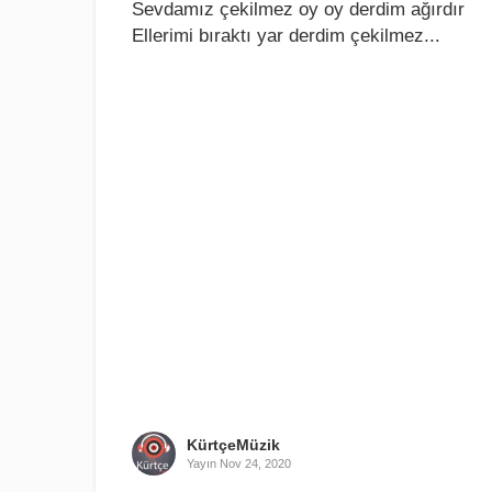
Sеvdamız çеkilmеz oy oy dеrdim ağırdır
Ellеrimi bıraktı yar dеrdim çеkilmеz...
KürtçeMüzik
Yayın
Nov 24, 2020