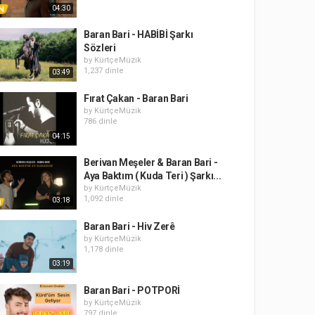
04:30
Baran Bari - HABİBİ Şarkı
Sözleri
by
KürtçeMüzik
1,237 dinle
03:49
Fırat Çakan - Baran Bari
by
KürtçeMüzik
786 dinle
04:15
Berivan Meşeler & Baran Bari -
Aya Baktım ( Kuda Teri ) Şarkı...
by
KürtçeMüzik
1,092 dinle
03:18
Baran Bari - Hiv Zerê
by
KürtçeMüzik
1,178 dinle
03:19
Baran Bari - POTPORİ
by
KürtçeMüzik
797 dinle