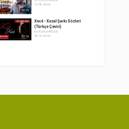
by
KürtçeMüzik
14.9k dinle
03:10
Xecê - Xezal Şarkı Sözleri
(Türkçe Çeviri)
by
KürtçeMüzik
96.1k dinle
03:16