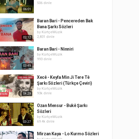
506 dinle
06:01
Baran Bari - Pencereden Bak
Bana Şarkı Sözleri
by
KürtçeMüzik
2,831 dinle
02:12
Baran Bari - Ninniri
by
KürtçeMüzik
993 dinle
03:49
Xecê - Keyfa Min Ji Tere Tê
Şarkı Sözleri (Türkçe Çeviri)
by
KürtçeMüzik
93k dinle
04:29
Ozan Mensur - Bukê Şarkı
Sözleri
by
KürtçeMüzik
69.4k dinle
03:27
Mirzan Kaya - Lo Kurmo Sözleri