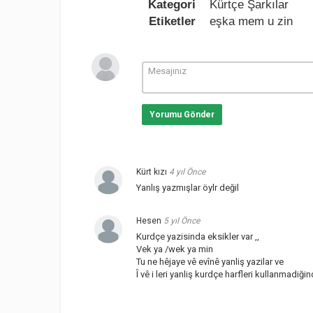
Kategori
Kürtçe Şarkılar
Etiketler
eşka mem u zin
Yorumu Gönder
Kürt kızı
4 yıl Önce
Yanlış yazmışlar öylr değil
Hesen
5 yıl Önce
Kurdçe yazisinda eksikler var ,,
Vek ya /wek ya min
Tu ne hêjaye vê evînê yanliş yazilar ve
Î vê i leri yanliş kurdçe harfleri kullanmadiği