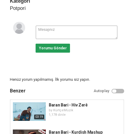
Kategori
Potpori
Yorumu Gönder
Henüz yorum yapılmamış. İlk yorumu siz yapın.
Benzer
Autoplay
Baran Bari - Hiv Zerê
by
KürtçeMüzik
1,178 dinle
03:19
Baran Bari - Kurdish Mashup