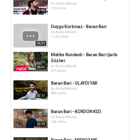
by
KürtçeMüzik
913 dinle
04:46
Duygu Korkmaz - Baran Bari
by
KürtçeMüzik
1,105 dinle
06:01
Melike Kundanlı - Baran Bari Şarkı
Sözleri
by
KürtçeMüzik
06:45
519 dinle
Baran Bari - OLAYDI YAR
by
KürtçeMüzik
845 dinle
02:33
Baran Bari - KÜRDÜN KIZI
by
KürtçeMüzik
766 dinle
02:39
Baran Bari - MIDIGO ME