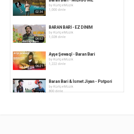
by
KürtçeMüzik
1,000 dinle
02:34
BARAN BARİ - EZ DİNIM
by
KürtçeMüzik
1,028 dinle
04:52
Ayşe Şewaqî - Baran Bari
by
KürtçeMüzik
1,222 dinle
06:21
Baran Bari & İsmet Jiyan - Potpori
by
KürtçeMüzik
800 dinle
03:41
Baran Bari - Ninniri
by
KürtçeMüzik
995 dinle
03:49