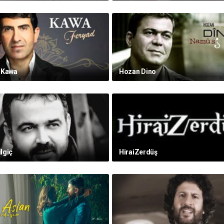
 Kawa
Hozan Dino
ilgiç
HiraiZerdüş