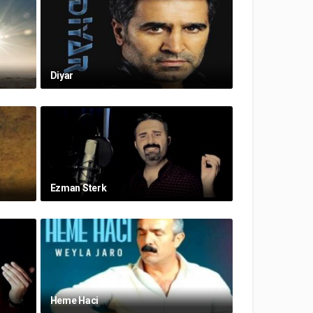
Diyar
Ezman Sterk
Heme Haci