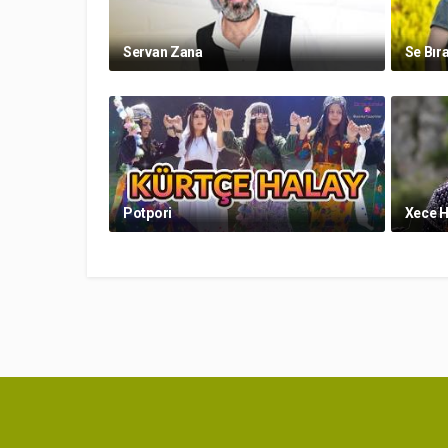
Servan Zana
Se Bır
Potpori
Xece 