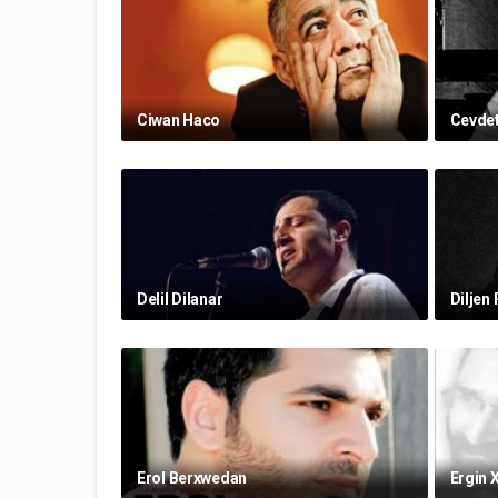
Ciwan Haco
Cevde
Delil Dilanar
Diljen 
Erol Berxwedan
Ergin 