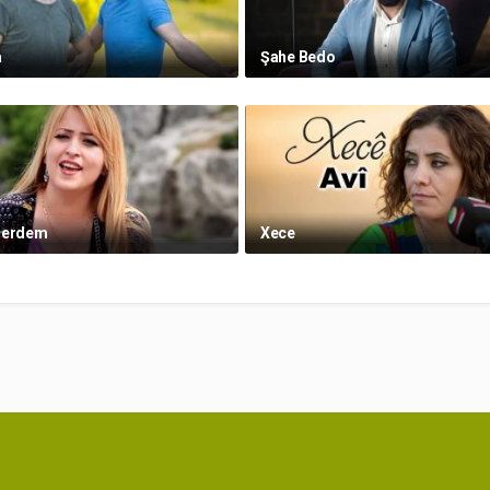
a
Şahe Bedo
Herdem
Xece