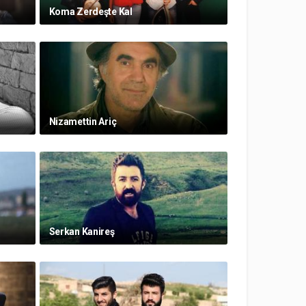
Koma Zerdeşte Kal
Nizamettin Ariç
Serkan Kanireş