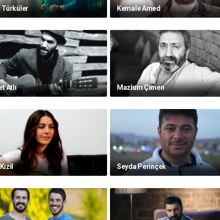
k Türküler
Kemale Amed
 Atlı
Mazlum Çimen
Kizil
Seyda Perinçek