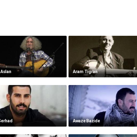
 Aslan
Aram Tigran
Serhad
Awaze Bazide