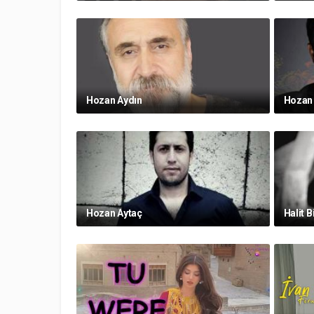
Hozan Aydın
Hozan
Hozan Aytaç
Halit B