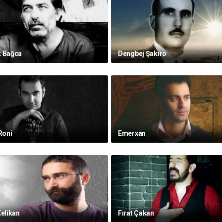
t Bağca
Dengbej Şakıro
Roni
Emerxan
Xelikan
Fırat Çakan