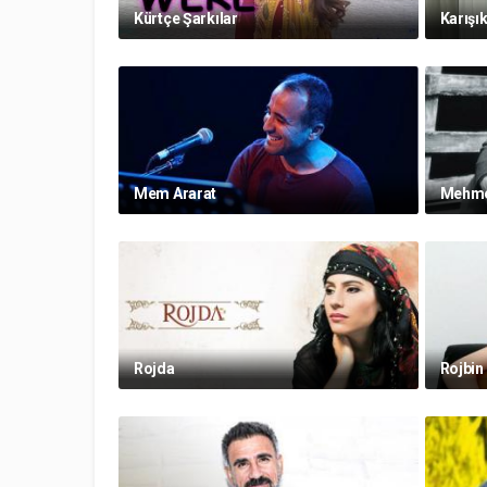
Kürtçe Şarkılar
Karışı
Mem Ararat
Mehmet
Rojda
Rojbin 