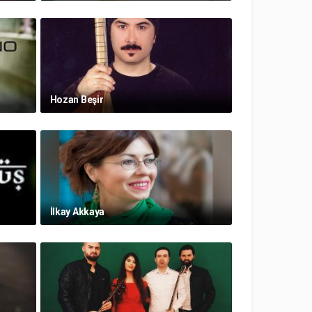
Hozan Beşir
İlkay Akkaya