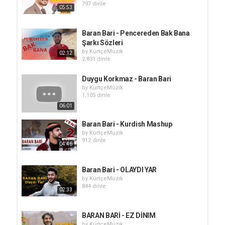
797 dinle
05:53
Baran Bari - Pencereden Bak Bana
Şarkı Sözleri
by
KürtçeMüzik
02:12
2,831 dinle
Duygu Korkmaz - Baran Bari
by
KürtçeMüzik
1,105 dinle
06:01
Baran Bari - Kurdish Mashup
by
KürtçeMüzik
912 dinle
04:46
Baran Bari - OLAYDI YAR
by
KürtçeMüzik
844 dinle
02:33
BARAN BARİ - EZ DİNIM
by
KürtçeMüzik