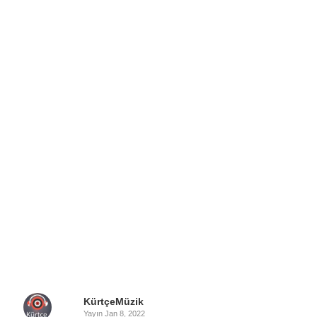
KürtçeMüzik
Yayın
Jan 8, 2022