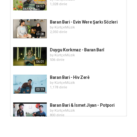
1,028 dinle
04:52
Baran Bari - Evin Were Şarkı Sözleri
by
KürtçeMüzik
2,050 dinle
03:08
Duygu Korkmaz - Baran Barî
by
KürtçeMüzik
506 dinle
06:01
Baran Bari - Hiv Zerê
by
KürtçeMüzik
1,178 dinle
03:19
Baran Bari & İsmet Jiyan - Potpori
by
KürtçeMüzik
800 dinle
03:41
Taha İçli Reşo - Baran Bari