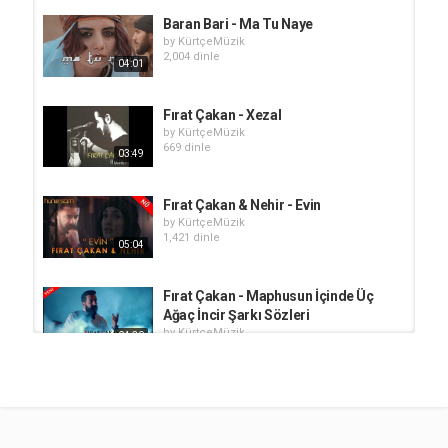
Baran Bari - Ma Tu Naye
by
KürtçeMüzik
2,004 dinle
04:01
Fırat Çakan - Xezal
by
KürtçeMüzik
669 dinle
03:49
Fırat Çakan & Nehir - Evin
by
KürtçeMüzik
1,421 dinle
05:04
Fırat Çakan - Maphusun İçinde Üç
Ağaç İncir Şarkı Sözleri
by
KürtçeMüzik
04:30
719 dinle
Fırat Çakan - Eyşane
by
KürtçeMüzik
729 dinle
04:15