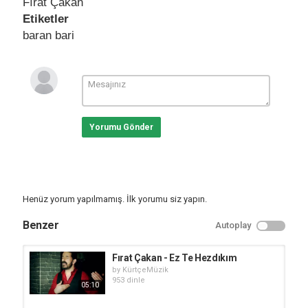
Fırat Çakan
Etiketler
baran bari
Yorumu Gönder
Henüz yorum yapılmamış. İlk yorumu siz yapın.
Benzer
Autoplay
Fırat Çakan - Ez Te Hezdıkım
by
KürtçeMüzik
953 dinle
05:10