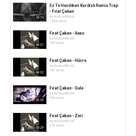
Ez Te Hezdıkım Kurdish Remix Trap
- Fırat Çakan
by
KürtçeMüzik
03:10
1,024 dinle
Fırat Çakan - Axao
by
KürtçeMüzik
720 dinle
09:27
Fırat Çakan - Hücre
by
KürtçeMüzik
747 dinle
04:32
Fırat Çakan - Gule
by
KürtçeMüzik
794 dinle
05:03
Fırat Çakan - Zeri
by
KürtçeMüzik
673 dinle
03:29