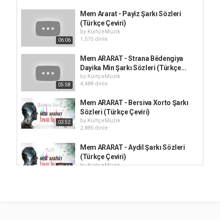
Mem Ararat - Payîz Şarkı Sözleri
(Türkçe Çeviri)
by
KürtçeMüzik
1,575 dinle
06:06
Mem ARARAT - Strana Bêdengiya
Dayika Min Şarkı Sözleri (Türkçe...
by
KürtçeMüzik
4,488 dinle
05:58
Mem ARARAT - Bersiva Xorto Şarkı
Sözleri (Türkçe Çeviri)
by
KürtçeMüzik
03:52
2,885 dinle
Mem ARARAT - Aydil Şarkı Sözleri
(Türkçe Çeviri)
by
KürtçeMüzik
03:44
29.1k dinle
Mem ARARAT - Zozan Şarkı Sözleri
(Türkçe Çeviri)
by
KürtçeMüzik
04:45
15.9k dinle