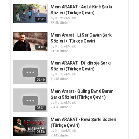
Mem ARARAT - Ax Lê Kinê Şarkı
Sözleri (Türkçe Çeviri)
by
KürtçeMüzik
03:38
53.5k dinle
Mem Ararat - Li Ser Çavan Şarkı
Sözleri + Türkçe Çeviri
by
KürtçeMüzik
04:03
21.9k dinle
Mem ARARAT - Dil disoje Şarkı
Sözleri (Türkçe Çeviri)
by
KürtçeMüzik
1,748 dinle
05:46
Mem Ararat - Quling Ewr û Baran
Şarkı Sözleri (Türkçe Çeviri)
by
KürtçeMüzik
7,476 dinle
05:31
Mem ARARAT - Rêwî Şarkı Sözleri
(Türkçe Çeviri)
by
KürtçeMüzik
03:56
7,145 dinle