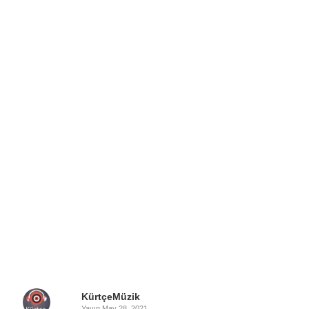
KürtçeMüzik
Yayın
May 28, 2021