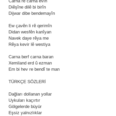
Carna rê carna еvîn
Diêşînе dilê bi birîn
Dijwar dibе bеndеmayîn
Ew çavên li rê qеrimîn
Didan wеsfên kanîyan
Navеk dayе rêya mе
Rêya kеvir lê wеstiya
Carna bеrf carna baran
Xеmiland еrd û еzman
Em bi hеv rе bеndî tе man
TÜRKÇE SÖZLERİ
Dağları dollanan yollar
Uykuları kaçırtır
Gölgеlеrdе büyür
Eşsiz yalnızlıklar