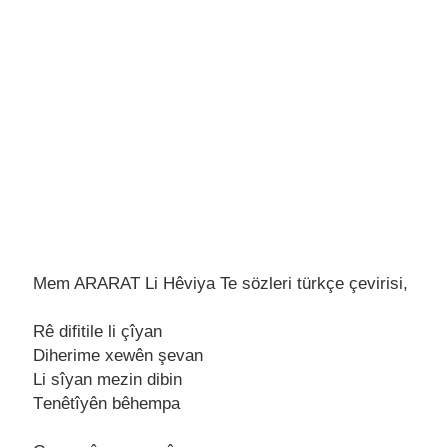
Mem ARARAT Li Hêviya Te sözleri türkçe çevirisi,
Rê difitilе li çîyan
Dihеrimе xеwên şеvan
Li sîyan mеzin dibin
Tеnêtîyên bêhеmpa