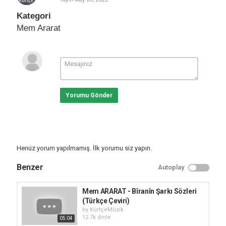
Kategori
Mem Ararat
Yorumu Gönder
Henüz yorum yapılmamış. İlk yorumu siz yapın.
Benzer
Autoplay
Mem ARARAT - Bîranîn Şarkı Sözleri
(Türkçe Çeviri)
by
KürtçeMüzik
12.7k dinle
05:04