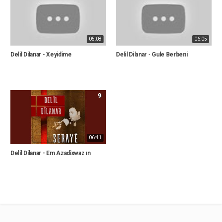
05:08
06:05
Delil Dilanar - Xeyidime
Delil Dilanar - Gule Berbeni
9
06:41
Delil Dilanar - Em Azadixwaz ın