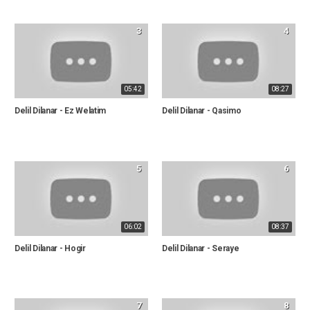
3
4
05:42
08:27
Delil Dilanar - Ez Welatim
Delil Dilanar - Qasimo
5
6
06:02
08:37
Delil Dilanar - Hogir
Delil Dilanar - Seraye
7
8