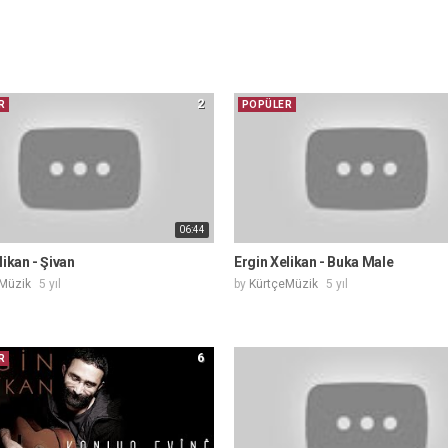
2
R
POPÜLER
06:44
likan - Şivan
Ergin Xelikan - Buka Male
Müzik
5 yıl
by
KürtçeMüzik
5 yıl
6
R