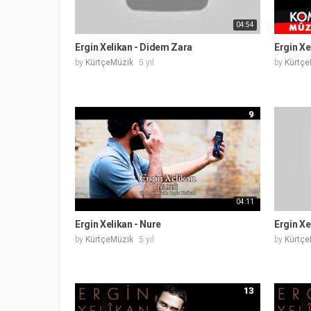
04:54
Ergin Xelikan - Didem Zara
Ergin Xe
by
KürtçeMüzik
5 yıl
by
Kürtçe
9
04:11
Ergin Xelikan - Nure
Ergin Xe
by
KürtçeMüzik
5 yıl
by
Kürtçe
13