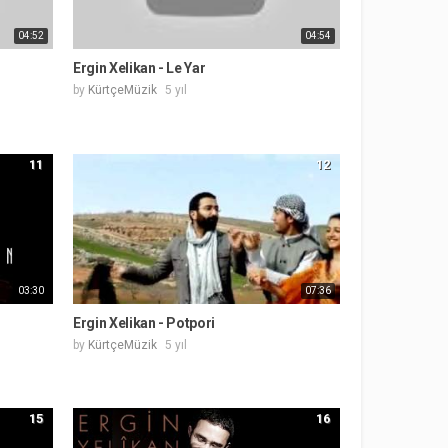
04:52
04:54
Ergin Xelikan - Le Yar
by
KürtçeMüzik
5 yıl
11
12
03:30
07:36
Ergin Xelikan - Potpori
by
KürtçeMüzik
5 yıl
15
16