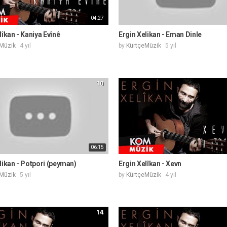
04:27
lîkan - Kaniya Evînê
Ergin Xelikan - Eman Dinle
Müzik
4 yıl
by
KürtçeMüzik
5 yıl
10
06:15
likan - Potpori (peyman)
Ergin Xelîkan - Xevn
Müzik
5 yıl
by
KürtçeMüzik
4 yıl
14