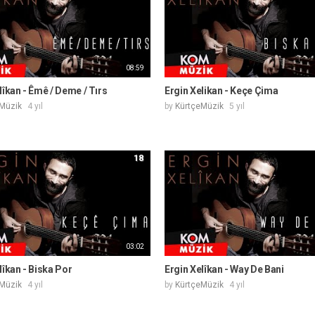
08:59
lîkan - Êmê / Deme / Tırs
Ergin Xelikan - Keçe Çima
Müzik
4 yıl
by
KürtçeMüzik
5 yıl
18
03:02
lîkan - Biska Por
Ergin Xelîkan - Way De Bani
Müzik
4 yıl
by
KürtçeMüzik
4 yıl