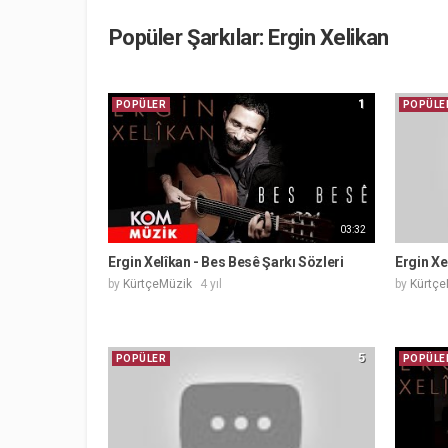
Popüler Şarkılar: Ergin Xelikan
1
POPÜLER
POPÜLE
03:32
Ergin Xelîkan - Bes Besê Şarkı Sözleri
Ergin Xe
by
KürtçeMüzik
4 yıl
by
Kürtçe
5
POPÜLER
POPÜLE