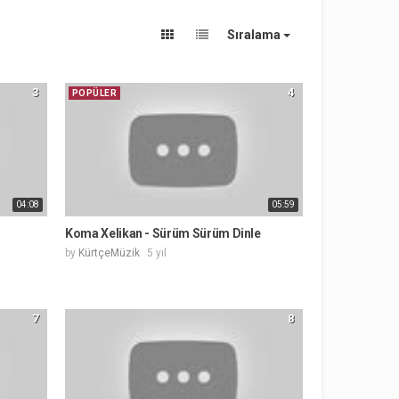
Sıralama
3
4
POPÜLER
04:08
05:59
Koma Xelikan - Sürüm Sürüm Dinle
by
KürtçeMüzik
5 yıl
7
8