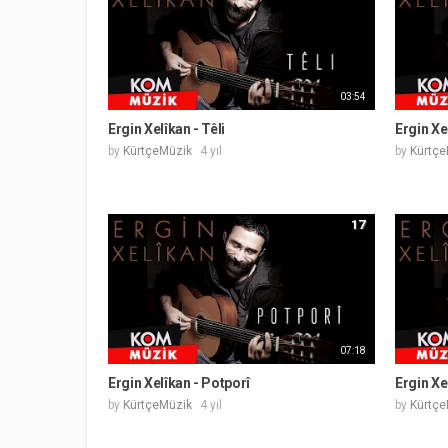
03:54
Ergin Xelîkan - Têli
Ergin Xe
by
KürtçeMüzik
4 yıl
by
Kürtçe
17
07:18
Ergin Xelîkan - Potporî
Ergin Xe
by
KürtçeMüzik
4 yıl
by
Kürtçe