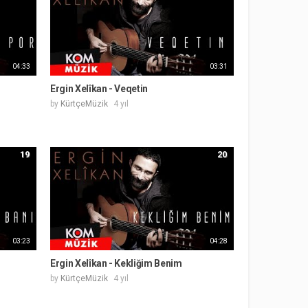
04:33
03:31
Ergin Xelîkan - Veqetin
by
KürtçeMüzik
4 yıl
19
20
03:23
04:28
Ergin Xelîkan - Kekliğim Benim
by
KürtçeMüzik
4 yıl