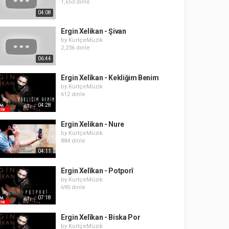
1,653 dinle
04:08
Ergin Xelikan - Şivan
by
KürtçeMüzik
2,236 dinle
06:44
Ergin Xelîkan - Kekliğim Benim
by
KürtçeMüzik
612 dinle
04:28
Ergin Xelikan - Nure
by
KürtçeMüzik
884 dinle
04:11
Ergin Xelîkan - Potporî
by
KürtçeMüzik
690 dinle
07:18
Ergin Xelîkan - Biska Por
by
KürtçeMüzik