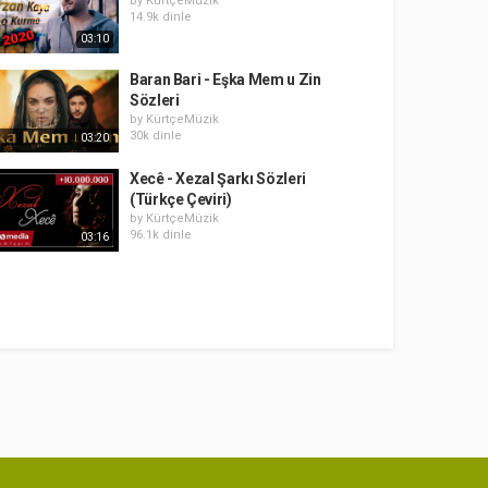
by
KürtçeMüzik
14.9k dinle
03:10
Baran Bari - Eşka Mem u Zin
Sözleri
by
KürtçeMüzik
30k dinle
03:20
Xecê - Xezal Şarkı Sözleri
(Türkçe Çeviri)
by
KürtçeMüzik
96.1k dinle
03:16