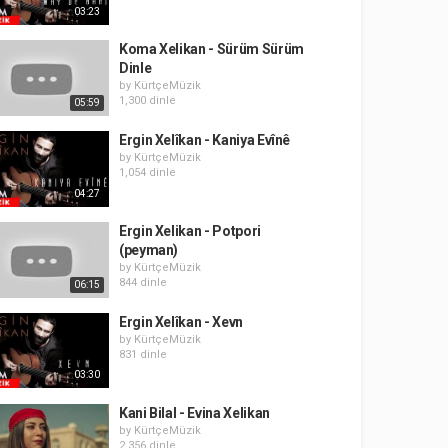
03:23
Koma Xelikan - Sürüm Sürüm
Dinle
by
KürtçeMüzik
1,300 dinle
05:59
Ergin Xelîkan - Kaniya Evînê
by
KürtçeMüzik
1,054 dinle
04:27
Ergin Xelikan - Potpori
(peyman)
by
KürtçeMüzik
844 dinle
06:15
Ergin Xelîkan - Xevn
by
KürtçeMüzik
831 dinle
03:30
Kani Bilal - Evina Xelikan
by
KürtçeMüzik
2,356 dinle