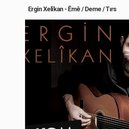
Ergin Xelîkan - Êmê / Deme / Tırs