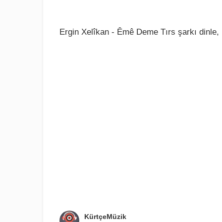
Ergin Xelîkan - Êmê Deme Tırs şarkı dinle,
KürtçeMüzik