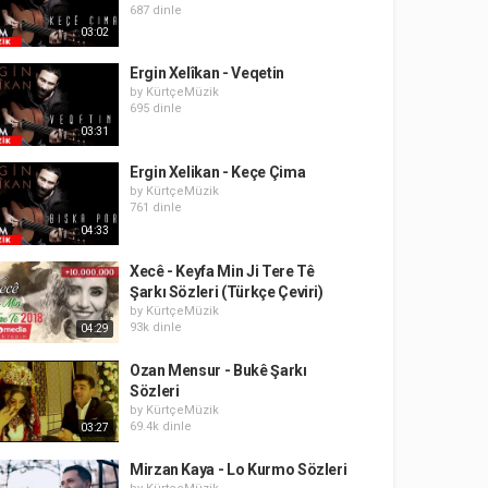
687 dinle
03:02
Ergin Xelîkan - Veqetin
by
KürtçeMüzik
695 dinle
03:31
Ergin Xelikan - Keçe Çima
by
KürtçeMüzik
761 dinle
04:33
Xecê - Keyfa Min Ji Tere Tê
Şarkı Sözleri (Türkçe Çeviri)
by
KürtçeMüzik
93k dinle
04:29
Ozan Mensur - Bukê Şarkı
Sözleri
by
KürtçeMüzik
69.4k dinle
03:27
Mirzan Kaya - Lo Kurmo Sözleri