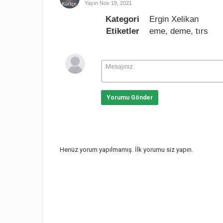
Yayın
Nov 19, 2021
Kategori
Ergin Xelikan
Etiketler
eme
,
deme
,
tırs
Yorumu Gönder
Henüz yorum yapılmamış. İlk yorumu siz yapın.