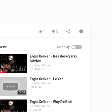
1
0
nzer
Autoplay
Ergin Xelîkan - Bes Besê Şarkı
Sözleri
by
KürtçeMüzik
8,188 dinle
03:32
Ergin Xelikan - Le Yar
by
KürtçeMüzik
934 dinle
04:54
Ergin Xelîkan - Way De Bani
by
KürtçeMüzik
615 dinle