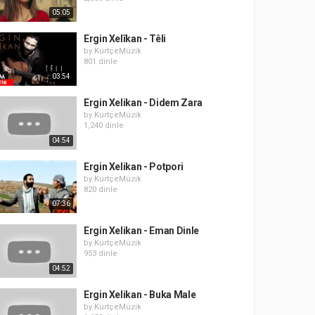
05:05
Ergin Xelîkan - Têli
by
KürtçeMüzik
801 dinle
03:54
Ergin Xelikan - Didem Zara
by
KürtçeMüzik
1,240 dinle
04:54
Ergin Xelikan - Potpori
by
KürtçeMüzik
820 dinle
07:36
Ergin Xelikan - Eman Dinle
by
KürtçeMüzik
953 dinle
04:52
Ergin Xelikan - Buka Male
by
KürtçeMüzik