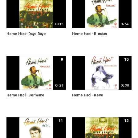
03:12
02:54
Heme Haci - Daye Daye
Heme Haci - Bılından
9
10
04:21
03:30
Heme Haci - Beriwane
Heme Haci - Keve
11
12