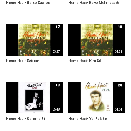
Heme Haci - Berxe Çawreş
Heme Haci - Bawe Mehmesalıh
17
18
03:27
04:21
Heme Haci - Ezizem
Heme Haci - Kına Dıl
19
20
05:48
04:04
Heme Haci - Kereme Eli
Heme Haci - Yar Feleke