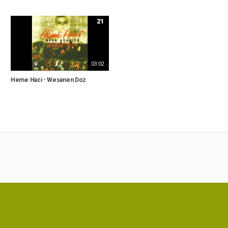
21
03:02
Heme Haci - Wesanen Doz