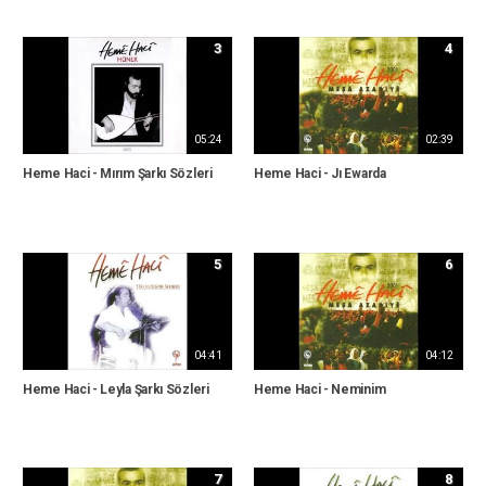
3
4
05:24
02:39
Heme Haci - Mırım Şarkı Sözleri
Heme Haci - Jı Ewarda
5
6
04:41
04:12
Heme Haci - Leyla Şarkı Sözleri
Heme Haci - Neminim
7
8