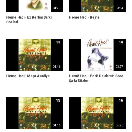
04:25
03:34
Heme Haci - Ez Berfim Şarkı
Heme Haci - Bejne
Sözleri
13
14
04:46
03:27
Heme Haci - Meşa Azadiye
Hemê Haci - Porê Delalamin Sore
Şarkı Sözleri
15
16
04:16
06:20