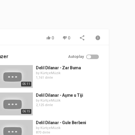
0
0
nzer
Autoplay
Delil Dilanar - Zar Buma
by
KürtçeMüzik
1,161 dinle
05:11
Delil Dilanar - Aşme u Tiji
by
KürtçeMüzik
2,125 dinle
06:15
Delil Dilanar - Gule Berbeni
by
KürtçeMüzik
870 dinle