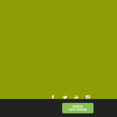
KABUL
EDİYORUM
Türkçe