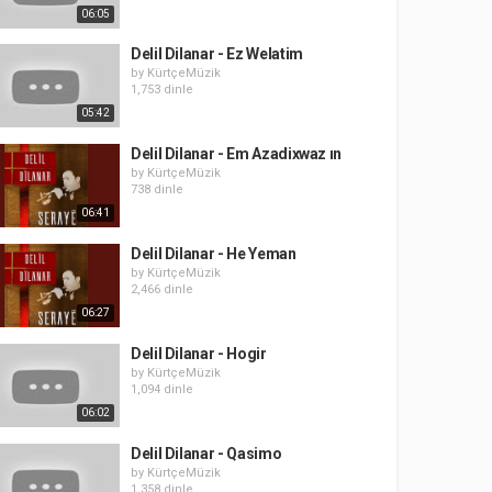
06:05
Delil Dilanar - Ez Welatim
by
KürtçeMüzik
1,753 dinle
05:42
Delil Dilanar - Em Azadixwaz ın
by
KürtçeMüzik
738 dinle
06:41
Delil Dilanar - He Yeman
by
KürtçeMüzik
2,466 dinle
06:27
Delil Dilanar - Hogir
by
KürtçeMüzik
1,094 dinle
06:02
Delil Dilanar - Qasimo
by
KürtçeMüzik
1,358 dinle