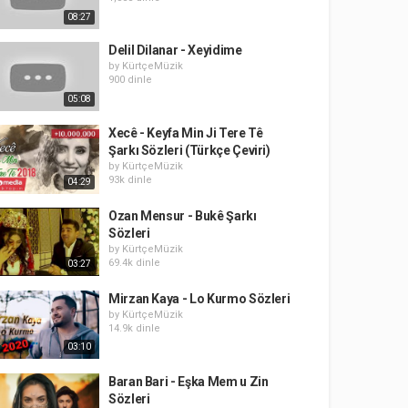
08:27
Delil Dilanar - Xeyidime
by
KürtçeMüzik
900 dinle
05:08
Xecê - Keyfa Min Ji Tere Tê
Şarkı Sözleri (Türkçe Çeviri)
by
KürtçeMüzik
93k dinle
04:29
Ozan Mensur - Bukê Şarkı
Sözleri
by
KürtçeMüzik
69.4k dinle
03:27
Mirzan Kaya - Lo Kurmo Sözleri
by
KürtçeMüzik
14.9k dinle
03:10
Baran Bari - Eşka Mem u Zin
Sözleri