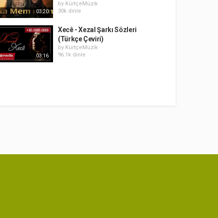
by
KürtçeMüzik
30k dinle
03:20
Xecê - Xezal Şarkı Sözleri
(Türkçe Çeviri)
by
KürtçeMüzik
96.1k dinle
03:16