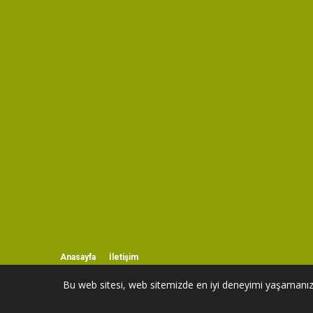
Anasayfa
İletişim
Bu web sitesi, web sitemizde en iyi deneyimi yaşamanızı 
© 2026 Kürtçe Müzik, Kürtçe Mp3 İndir, Kürtçe Şarkı Dinle.