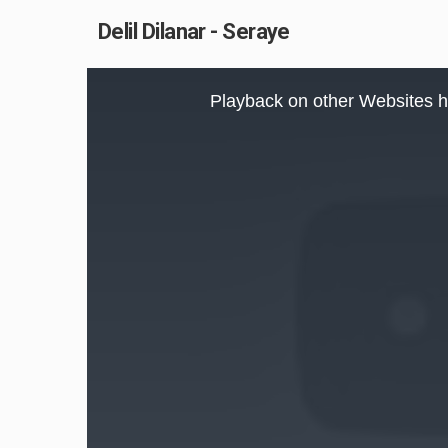
Delil Dilanar - Seraye
This
is
Playback on other Websites h
a
modal
window.