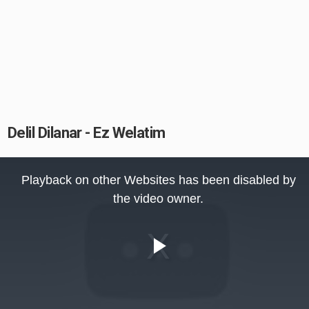
Delil Dilanar - Ez Welatim
This
is
Playback on other Websites has been disabled by
a
modal
the video owner.
window.
Play