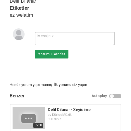
Delil Dilanar
Etiketler
ez welatim
Yorumu Gönder
Henüz yorum yapılmamış. İlk yorumu siz yapın.
Benzer
Autoplay
Delil Dilanar - Xeyidime
by
KürtçeMüzik
900 dinle
05:08