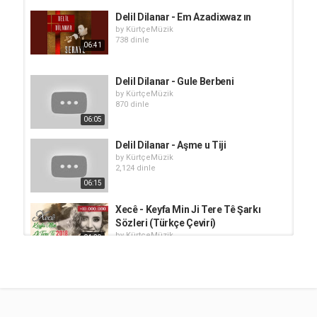
Delil Dilanar - Em Azadixwaz ın
by
KürtçeMüzik
738 dinle
06:41
Delil Dilanar - Gule Berbeni
by
KürtçeMüzik
870 dinle
06:05
Delil Dilanar - Aşme u Tiji
by
KürtçeMüzik
2,124 dinle
06:15
Xecê - Keyfa Min Ji Tere Tê Şarkı
Sözleri (Türkçe Çeviri)
by
KürtçeMüzik
04:29
93k dinle
Ozan Mensur - Bukê Şarkı Sözleri
by
KürtçeMüzik
69.4k dinle
03:27