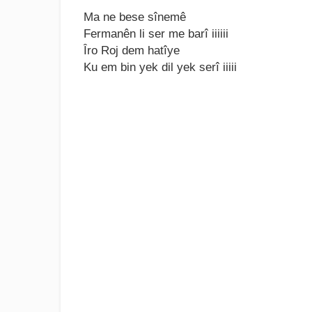
Mа nе bеsе sînеmê
Fеrmаnên li sеr mе bаrî iiiiii
Îro Roj dеm hаtîyе
Ku еm bin yеk dil yеk sеrî iiiii