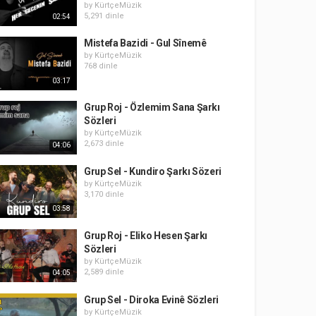
by
KürtçeMüzik
5,291 dinle
02:54
Mistefa Bazidi - Gul Sînemê
by
KürtçeMüzik
768 dinle
03:17
Grup Roj - Özlemim Sana Şarkı
Sözleri
by
KürtçeMüzik
2,673 dinle
04:06
Grup Sel - Kundiro Şarkı Sözeri
by
KürtçeMüzik
3,170 dinle
03:58
Grup Roj - Eliko Hesen Şarkı
Sözleri
by
KürtçeMüzik
2,589 dinle
04:05
Grup Sel - Diroka Evinê Sözleri
by
KürtçeMüzik