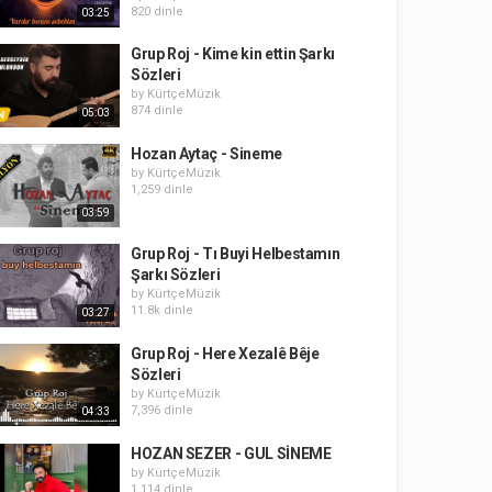
820 dinle
03:25
Grup Roj - Kime kin ettin Şarkı
Sözleri
by
KürtçeMüzik
874 dinle
05:03
Hozan Aytaç - Sineme
by
KürtçeMüzik
1,259 dinle
03:59
Grup Roj - Tı Buyi Helbestamın
Şarkı Sözleri
by
KürtçeMüzik
11.8k dinle
03:27
Grup Roj - Here Xezalê Bêje
Sözleri
by
KürtçeMüzik
7,396 dinle
04:33
HOZAN SEZER - GUL SİNEME
by
KürtçeMüzik
1,114 dinle