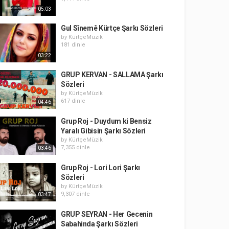
05:03
Gul Sînemê Kürtçe Şarkı Sözleri
by
KürtçeMüzik
181 dinle
03:22
GRUP KERVAN - SALLAMA Şarkı
Sözleri
by
KürtçeMüzik
617 dinle
04:46
Grup Roj - Duydum ki Bensiz
Yaralı Gibisin Şarkı Sözleri
by
KürtçeMüzik
7,355 dinle
03:46
Grup Roj - Lori Lori Şarkı
Sözleri
by
KürtçeMüzik
9,307 dinle
03:47
GRUP SEYRAN - Her Gecenin
Sabahinda Şarkı Sözleri