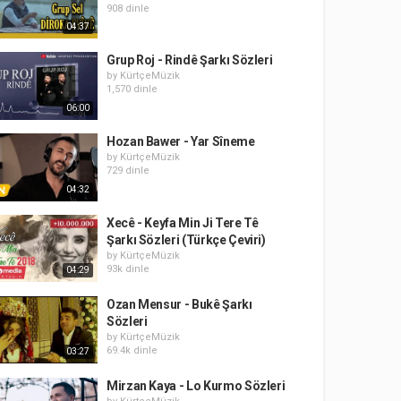
908 dinle
04:37
Grup Roj - Rindê Şarkı Sözleri
by
KürtçeMüzik
1,570 dinle
06:00
Hozan Bawer - Yar Sîneme
by
KürtçeMüzik
729 dinle
04:32
Xecê - Keyfa Min Ji Tere Tê
Şarkı Sözleri (Türkçe Çeviri)
by
KürtçeMüzik
93k dinle
04:29
Ozan Mensur - Bukê Şarkı
Sözleri
by
KürtçeMüzik
69.4k dinle
03:27
Mirzan Kaya - Lo Kurmo Sözleri