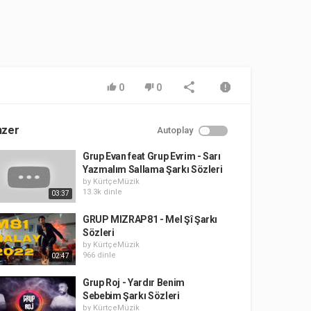
0
0
nzer
Autoplay
Grup Evan feat Grup Evrim - Sarı
Yazmalım Sallama Şarkı Sözleri
by
KürtçeMüzik
13.3k dinle
03:37
GRUP MIZRAP81 - Mel Şî Şarkı
Sözleri
by
KürtçeMüzik
966 dinle
02:47
Grup Roj - Yardır Benim
Sebebim Şarkı Sözleri
by
KürtçeMüzik