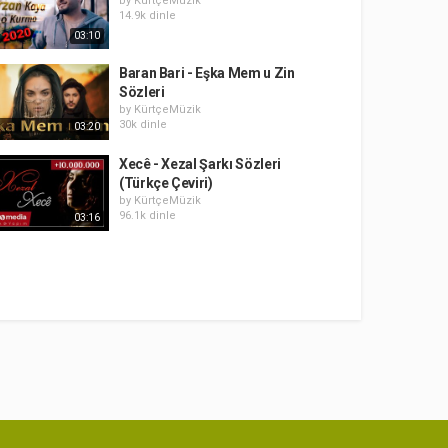
by
KürtçeMüzik
14.9k dinle
03:10
Baran Bari - Eşka Mem u Zin
Sözleri
by
KürtçeMüzik
30k dinle
03:20
Xecê - Xezal Şarkı Sözleri
(Türkçe Çeviri)
by
KürtçeMüzik
96.1k dinle
03:16