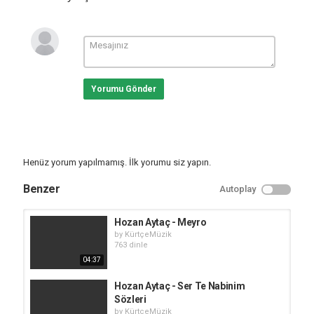
Yorumu Gönder
Henüz yorum yapılmamış. İlk yorumu siz yapın.
Benzer
Autoplay
Hozan Aytaç - Meyro
by
KürtçeMüzik
763 dinle
04:37
Hozan Aytaç - Ser Te Nabinim
Sözleri
by
KürtçeMüzik