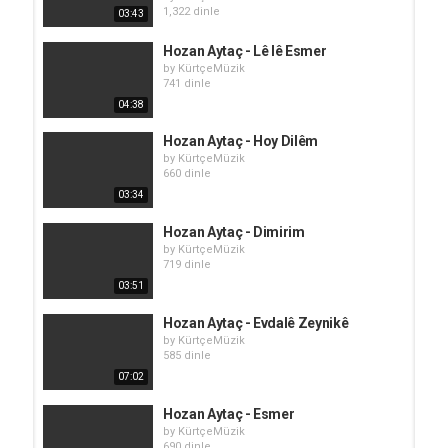
1,322 dinle
03:43
Hozan Aytaç - Lê lê Esmer
by
KürtçeMüzik
741 dinle
04:38
Hozan Aytaç - Hoy Dilêm
by
KürtçeMüzik
660 dinle
03:34
Hozan Aytaç - Dimirim
by
KürtçeMüzik
719 dinle
03:51
Hozan Aytaç - Evdalê Zeynikê
by
KürtçeMüzik
585 dinle
07:02
Hozan Aytaç - Esmer
by
KürtçeMüzik
690 dinle