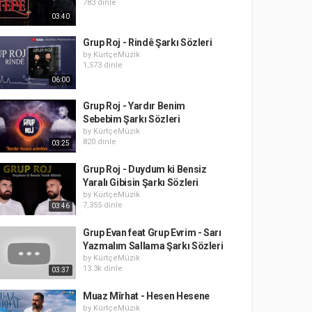
783 dinle
03:40
Grup Roj - Rindê Şarkı Sözleri
by
KürtçeMüzik
1,573 dinle
06:00
Grup Roj - Yardır Benim
Sebebim Şarkı Sözleri
by
KürtçeMüzik
820 dinle
03:25
Grup Roj - Duydum ki Bensiz
Yaralı Gibisin Şarkı Sözleri
by
KürtçeMüzik
7,355 dinle
03:46
Grup Evan feat Grup Evrim - Sarı
Yazmalım Sallama Şarkı Sözleri
by
KürtçeMüzik
13.3k dinle
03:37
Muaz Mîrhat - Hesen Hesene
by
KürtçeMüzik