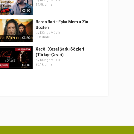
by
KürtçeMüzik
14.9k dinle
03:10
Baran Bari - Eşka Mem u Zin
Sözleri
by
KürtçeMüzik
30k dinle
03:20
Xecê - Xezal Şarkı Sözleri
(Türkçe Çeviri)
by
KürtçeMüzik
96.1k dinle
03:16