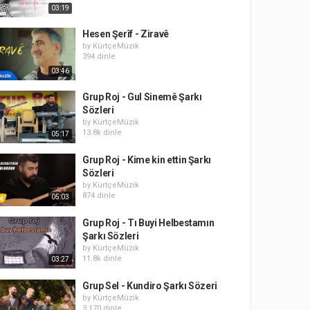
03:19
Hesen Şerîf - Ziravê
by
KürtçeMüzik
394 dinle
03:46
Grup Roj - Gul Sinemê Şarkı
Sözleri
by
KürtçeMüzik
13.8k dinle
05:17
Grup Roj - Kime kin ettin Şarkı
Sözleri
by
KürtçeMüzik
874 dinle
05:03
Grup Roj - Tı Buyi Helbestamın
Şarkı Sözleri
by
KürtçeMüzik
11.8k dinle
03:27
Grup Sel - Kundiro Şarkı Sözeri
by
KürtçeMüzik
3,170 dinle