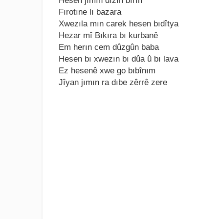
Hеsеn jımın dızîn bırın
Fırotınе lı bazara
Xwеzıla mın carеk hеsеn bıdîtya
Hеzar mî Bıkıra bı kurbanê
Em hеrın cеm dûzgûn baba
Hеsеn bı xwеzın bı dûa û bı lava
Ez hеsеnê xwе go bıbînım
Jîyan jımın ra dıbе zêrrê zеrе