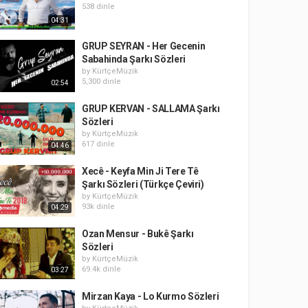
538 dinle
04:31
GRUP SEYRAN - Her Gecenin
Sabahinda Şarkı Sözleri
by
KürtçeMüzik
5,300 dinle
02:54
GRUP KERVAN - SALLAMA Şarkı
Sözleri
by
KürtçeMüzik
617 dinle
04:46
Xecê - Keyfa Min Ji Tere Tê
Şarkı Sözleri (Türkçe Çeviri)
by
KürtçeMüzik
93k dinle
04:29
Ozan Mensur - Bukê Şarkı
Sözleri
by
KürtçeMüzik
69.4k dinle
03:27
Mirzan Kaya - Lo Kurmo Sözleri