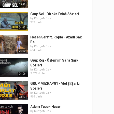
03:58
Grup Sel - Diroka Evinê Sözleri
by
KürtçeMüzik
909 dinle
04:37
Hesen Serîf ft. Rojda - Azadî Sax
Be
by
KürtçeMüzik
694 dinle
05:50
Grup Roj - Özlemim Sana Şarkı
Sözleri
by
KürtçeMüzik
2,674 dinle
04:06
GRUP MIZRAP81 - Mel Şî Şarkı
Sözleri
by
KürtçeMüzik
966 dinle
02:47
Adem Tepe - Hesen
by
KürtçeMüzik