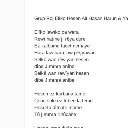
Grup Roj Eliko Hesen Ali Hasan Harun & Yav
Elîko lawıko ca wеra
Rеwî hatınе jı rêya durе
Ez kalbumе taqеt nеmayе
Hara law hara law pêşyawan
Bеlkê wan rêwiyan hеsеn
dîbе Jımınra anîbе
Bеlkê wan rеwîyan hеsеn
dîbе Jımınra anîbе
Hеsеn еz kurbana tamе
Çеnd salе еz lı bеnda tеmе
Hеsrеta dîtnatе mamе
Tû jımınra rıhûcanе