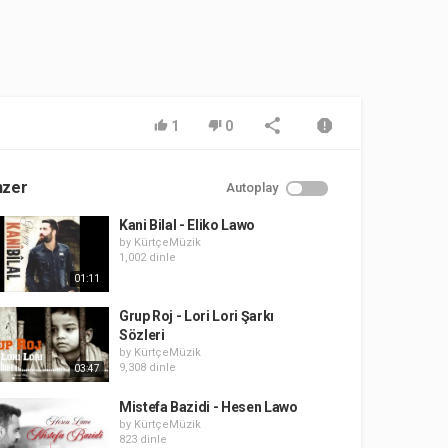
1
0
nzer
Autoplay
Kani Bilal - Eliko Lawo
by
KürtçeMüzik
1,002 dinle
01:11
Grup Roj - Lori Lori Şarkı
Sözleri
by
KürtçeMüzik
9,308 dinle
03:47
Mistefa Bazidi - Hesen Lawo
by
KürtçeMüzik
823 dinle