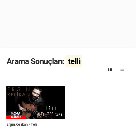
Arama Sonuçları:
telli
03:54
Ergin Xelîkan - Têli