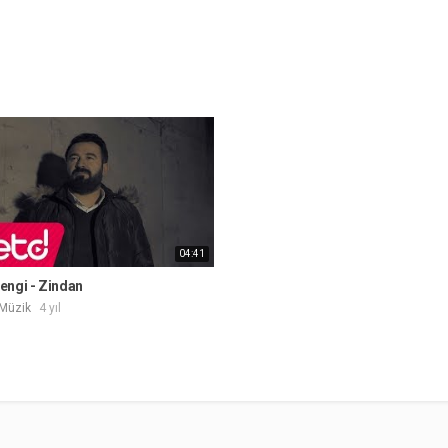
04:41
engi - Zindan
Müzik
4 yıl