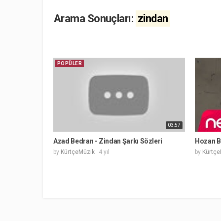
Arama Sonuçları:
zindan
POPÜLER
03:57
Azad Bedran - Zindan Şarkı Sözleri
Hozan B
by
KürtçeMüzik
4 yıl
by
Kürtçe