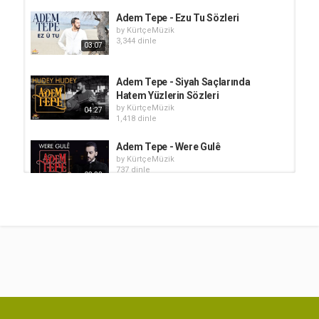
Adem Tepe - Ezu Tu Sözleri
by
KürtçeMüzik
3,344 dinle
03:07
Adem Tepe - Siyah Saçlarında
Hatem Yüzlerin Sözleri
by
KürtçeMüzik
04:27
1,418 dinle
Adem Tepe - Were Gulê
by
KürtçeMüzik
737 dinle
03:33
Adem Tepe - Yar Üstüne Sözleri
by
KürtçeMüzik
878 dinle
04:19
Adem Tepe - Ji Bo Te Sözleri
by
KürtçeMüzik
30.3k dinle
04:25