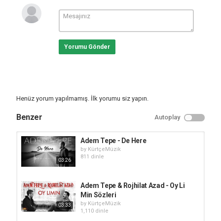
Yorumu Gönder
Henüz yorum yapılmamış. İlk yorumu siz yapın.
Benzer
Autoplay
Adem Tepe - De Here
by
KürtçeMüzik
811 dinle
03:26
Adem Tepe & Rojhilat Azad - Oy Li
Min Sözleri
by
KürtçeMüzik
03:33
1,110 dinle