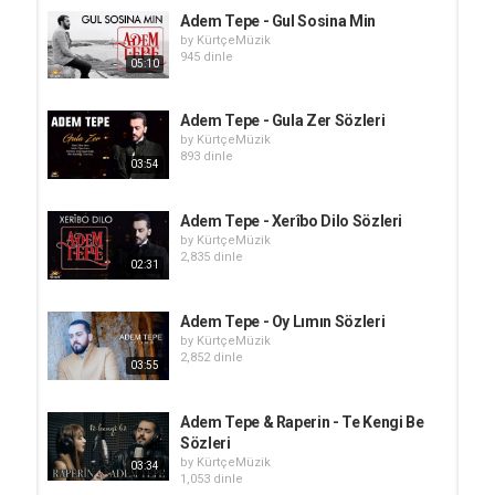
Adem Tepe - Gul Sosina Min
by
KürtçeMüzik
945 dinle
05:10
Adem Tepe - Gula Zer Sözleri
by
KürtçeMüzik
893 dinle
03:54
Adem Tepe - Xerîbo Dilo Sözleri
by
KürtçeMüzik
2,835 dinle
02:31
Adem Tepe - Oy Lımın Sözleri
by
KürtçeMüzik
2,852 dinle
03:55
Adem Tepe & Raperin - Te Kengi Be
Sözleri
by
KürtçeMüzik
03:34
1,053 dinle