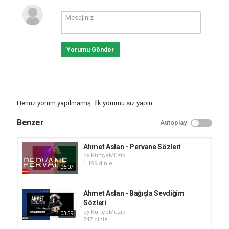
Yorumu Gönder
Henüz yorum yapılmamış. İlk yorumu siz yapın.
Benzer
Autoplay
Ahmet Aslan - Pervane Sözleri
by
KürtçeMüzik
1,199 dinle
06:07
Ahmet Aslan - Bağışla Sevdiğim
Sözleri
by
KürtçeMüzik
03:59
747 dinle