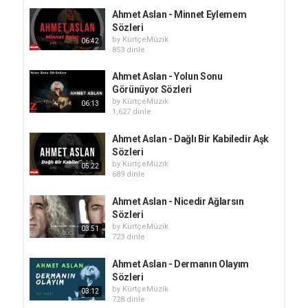
Ahmet Aslan - Minnet Eylemem
Sözleri
by
KürtçeMüzik
06:42
853 dinle
Ahmet Aslan - Yolun Sonu
Görünüyor Sözleri
by
KürtçeMüzik
06:13
1,627 dinle
Ahmet Aslan - Dağlı Bir Kabiledir Aşk
Sözleri
by
KürtçeMüzik
05:22
689 dinle
Ahmet Aslan - Nicedir Ağlarsın
Sözleri
by
KürtçeMüzik
03:51
723 dinle
Ahmet Aslan - Dermanın Olayım
Sözleri
by
KürtçeMüzik
03:12
728 dinle