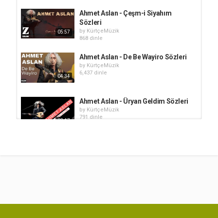
Ahmet Aslan - Çeşm-i Siyahım
Sözleri
by
KürtçeMüzik
05:57
868 dinle
Ahmet Aslan - De Be Wayiro Sözleri
by
KürtçeMüzik
6,437 dinle
04:34
Ahmet Aslan - Üryan Geldim Sözleri
by
KürtçeMüzik
791 dinle
03:17
Ahmet Aslan - Gulbang Sözleri
by
KürtçeMüzik
982 dinle
05:43
Ahmet Aslan - Tanımadığım Ten
Sözleri
by
KürtçeMüzik
04:07
1,540 dinle