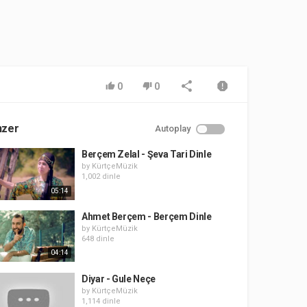
0
0
nzer
Autoplay
Berçem Zelal - Şeva Tari Dinle
by
KürtçeMüzik
1,002 dinle
05:14
Ahmet Berçem - Berçem Dinle
by
KürtçeMüzik
648 dinle
04:14
Diyar - Gule Neçe
by
KürtçeMüzik
1,114 dinle