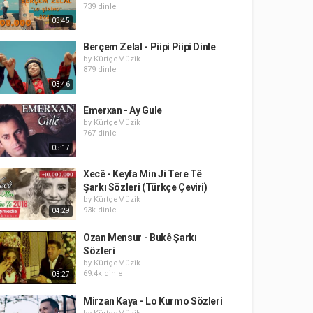
739 dinle
03:45
Berçem Zelal - Piipi Piipi Dinle
by
KürtçeMüzik
879 dinle
03:46
Emerxan - Ay Gule
by
KürtçeMüzik
767 dinle
05:17
Xecê - Keyfa Min Ji Tere Tê
Şarkı Sözleri (Türkçe Çeviri)
by
KürtçeMüzik
93k dinle
04:29
Ozan Mensur - Bukê Şarkı
Sözleri
by
KürtçeMüzik
69.4k dinle
03:27
Mirzan Kaya - Lo Kurmo Sözleri