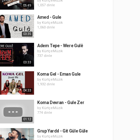
by
KürtçeMüzik
1,057 dinle
05:49
Amed - Gule
by
KürtçeMüzik
1,060 dinle
03:35
Adem Tepe - Were Gulê
by
KürtçeMüzik
737 dinle
03:33
Koma Gel - Eman Gule
by
KürtçeMüzik
1,932 dinle
04:33
Koma Devran - Gule Zer
by
KürtçeMüzik
774 dinle
01:12
Grup Yardıl - Git Güle Güle
by
KürtçeMüzik