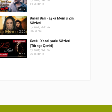
by
KürtçeMüzik
14.9k dinle
03:10
Baran Bari - Eşka Mem u Zin
Sözleri
by
KürtçeMüzik
30k dinle
03:20
Xecê - Xezal Şarkı Sözleri
(Türkçe Çeviri)
by
KürtçeMüzik
96.1k dinle
03:16