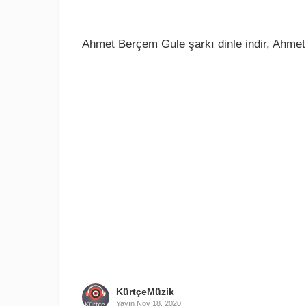
Ahmet Berçem Gule şarkı dinle indir, Ahmet
KürtçeMüzik
Yayın
Nov 18, 2020