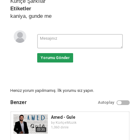
Kürtçe Şarkılar
Etiketler
kaniya
,
gunde me
Yorumu Gönder
Henüz yorum yapılmamış. İlk yorumu siz yapın.
Benzer
Autoplay
Amed - Gule
by
KürtçeMüzik
1,060 dinle
03:35