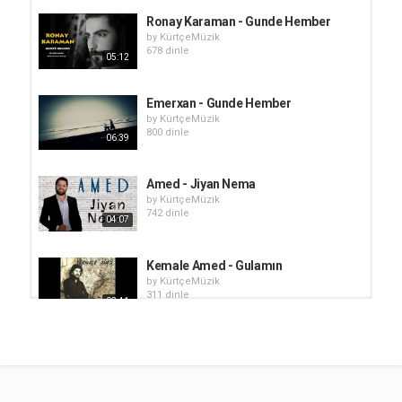
Ronay Karaman - Gunde Hember
by
KürtçeMüzik
678 dinle
05:12
Emerxan - Gunde Hember
by
KürtçeMüzik
800 dinle
06:39
Amed - Jiyan Nema
by
KürtçeMüzik
742 dinle
04:07
Kemale Amed - Gulamın
by
KürtçeMüzik
311 dinle
03:41
Amed - Newroz
by
KürtçeMüzik
699 dinle
03:21