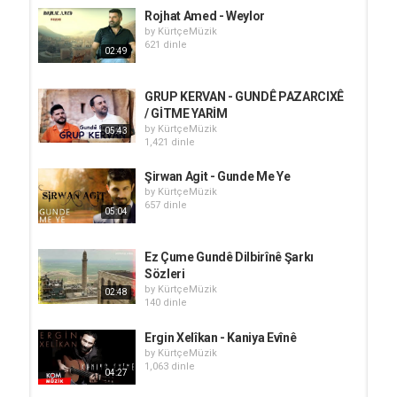
Rojhat Amed - Weylor
by
KürtçeMüzik
621 dinle
02:49
GRUP KERVAN - GUNDÊ PAZARCIXÊ
/ GİTME YARİM
by
KürtçeMüzik
05:43
1,421 dinle
Şirwan Agit - Gunde Me Ye
by
KürtçeMüzik
657 dinle
05:04
Ez Çume Gundê Dilbirînê Şarkı
Sözleri
by
KürtçeMüzik
02:48
140 dinle
Ergin Xelîkan - Kaniya Evînê
by
KürtçeMüzik
1,063 dinle
04:27