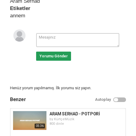
Aram Serhad
Etiketler
annem
Yorumu Gönder
Henüz yorum yapılmamış. İlk yorumu siz yapın.
Benzer
Autoplay
ARAM SERHAD - POTPORİ
by
KürtçeMüzik
800 dinle
05:36