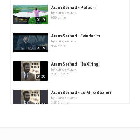
Aram Serhad - Potpori
by
KürtçeMüzik
858 dinle
04:19
Aram Serhad - Evindarim
by
KürtçeMüzik
964 dinle
04:18
Aram Serhad - Ha Xiringi
by
KürtçeMüzik
2,916 dinle
01:20
Aram Serhad - Lo Miro Sözleri
by
KürtçeMüzik
3,319 dinle
03:56
Aram Serhad - Ax Welato
by
KürtçeMüzik
1,703 dinle
06:28