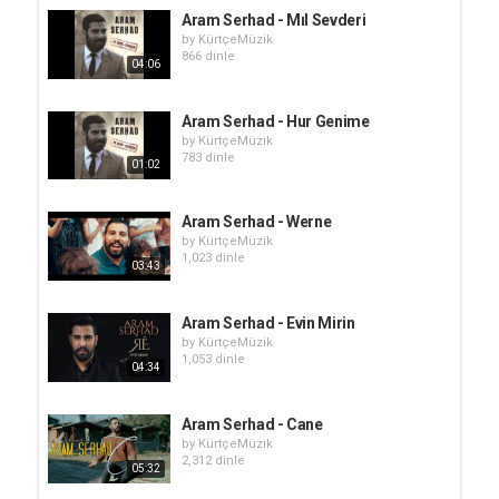
Aram Serhad - Mıl Sevderi
by
KürtçeMüzik
866 dinle
04:06
Aram Serhad - Hur Genime
by
KürtçeMüzik
783 dinle
01:02
Aram Serhad - Werne
by
KürtçeMüzik
1,023 dinle
03:43
Aram Serhad - Evin Mirin
by
KürtçeMüzik
1,053 dinle
04:34
Aram Serhad - Cane
by
KürtçeMüzik
2,312 dinle
05:32