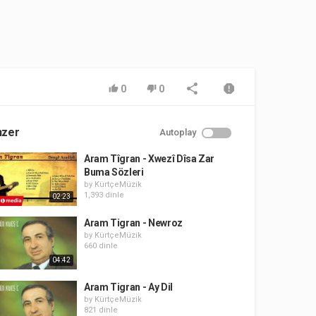
0
0
nzer
Autoplay
Aram Tîgran - Xwezî Dîsa Zar
Buma Sözleri
by
KürtçeMüzik
1,393 dinle
02:23
Aram Tigran - Newroz
by
KürtçeMüzik
660 dinle
04:42
Aram Tigran - Ay Dil
by
KürtçeMüzik
821 dinle