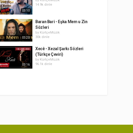
by
KürtçeMüzik
14.9k dinle
03:10
Baran Bari - Eşka Mem u Zin
Sözleri
by
KürtçeMüzik
30k dinle
03:20
Xecê - Xezal Şarkı Sözleri
(Türkçe Çeviri)
by
KürtçeMüzik
96.1k dinle
03:16