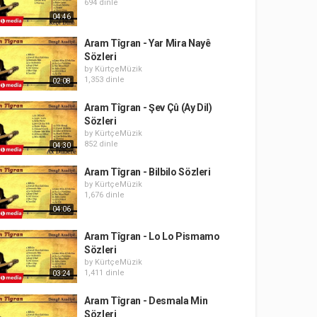
694 dinle
04:46
Aram Tîgran - Yar Mira Nayê
Sözleri
by
KürtçeMüzik
1,353 dinle
02:08
Aram Tîgran - Şev Çû (Ay Dil)
Sözleri
by
KürtçeMüzik
852 dinle
04:30
Aram Tîgran - Bilbilo Sözleri
by
KürtçeMüzik
1,676 dinle
04:06
Aram Tîgran - Lo Lo Pismamo
Sözleri
by
KürtçeMüzik
1,411 dinle
03:24
Aram Tîgran - Desmala Min
Sözleri