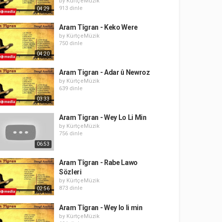
by
KürtçeMüzik
913 dinle
04:29
Aram Tîgran - Keko Were
by
KürtçeMüzik
750 dinle
04:20
Aram Tigran - Adar û Newroz
by
KürtçeMüzik
639 dinle
03:33
Aram Tigran - Wey Lo Li Min
by
KürtçeMüzik
756 dinle
06:53
Aram Tîgran - Rabe Lawo
Sözleri
by
KürtçeMüzik
873 dinle
02:56
Aram Tîgran - Wey lo li min
by
KürtçeMüzik