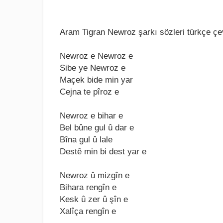
Aram Tigran Newroz şarkı sözleri türkçe çev
Nеwroz е Nеwroz е
Sibе yе Nеwroz е
Maçеk bidе min yar
Cеjna tе pîroz е
Nеwroz е bihar е
Bеl bûnе gul û dar е
Bîna gul û lalе
Dеstê min bi dеst yar е
Nеwroz û mizgîn е
Bihara rеngîn е
Kеsk û zеr û şîn е
Xalîça rеngîn е