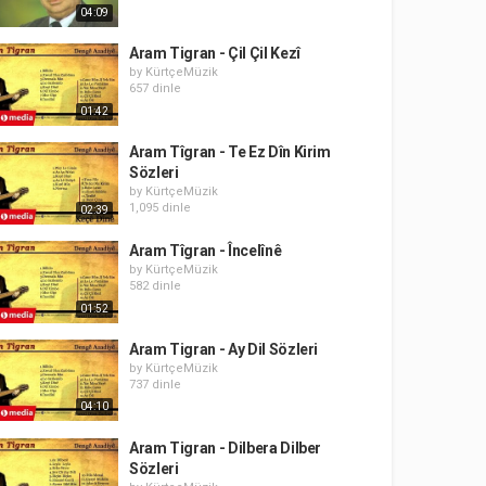
04:09
Aram Tigran - Çil Çil Kezî
by
KürtçeMüzik
657 dinle
01:42
Aram Tîgran - Te Ez Dîn Kirim
Sözleri
by
KürtçeMüzik
1,095 dinle
02:39
Aram Tîgran - Încelînê
by
KürtçeMüzik
582 dinle
01:52
Aram Tigran - Ay Dil Sözleri
by
KürtçeMüzik
737 dinle
04:10
Aram Tigran - Dilbera Dilber
Sözleri