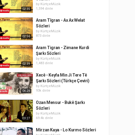
by
KürtçeMüzik
1,594 dinle
02:35
Aram Tîgran - Ax Ax Welat
Sözleri
by
KürtçeMüzik
873 dinle
02:56
Aram Tigran - Zimane Kurdi
Şarkı Sözleri
by
KürtçeMüzik
1,483 dinle
02:39
Xecê - Keyfa Min Ji Tere Tê
Şarkı Sözleri (Türkçe Çeviri)
by
KürtçeMüzik
93k dinle
04:29
Ozan Mensur - Bukê Şarkı
Sözleri
by
KürtçeMüzik
69.4k dinle
03:27
Mirzan Kaya - Lo Kurmo Sözleri