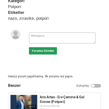
Kategori
Potpori
Etiketler
nazo
,
zıravike
,
potpori
Yorumu Gönder
Henüz yorum yapılmamış. İlk yorumu siz yapın.
Benzer
Autoplay
Arin Artan - Ere Çemme & Gul
Sosıne (Potpori)
by
KürtçeMüzik
04:11