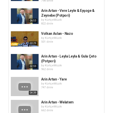
798 dinle
Arin Artan - Vere Leyle & Eyşoge &
Zeynebe (Potpori)
by
KürtçeMüzik
06:53
822 dinle
Volkan Aslan - Nazo
by
KürtçeMüzik
501 dinle
03:29
Arin Artan - Leyla Leyla & Gula Çeto
(Potpori)
by
KürtçeMüzik
02:59
962 dinle
Arin Artan - Yare
by
KürtçeMüzik
747 dinle
04:39
Arin Artan - Welatem
by
KürtçeMüzik
662 dinle