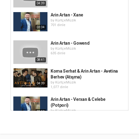
04:39
Arin Artan - Xane
by
KürtçeMüzik
701 dinle
03:34
Arin Artan - Gowend
by
KürtçeMüzik
635 dinle
08:41
Koma Serhat & Arin Artan - Avetina
Berhev (Atışma)
by
KürtçeMüzik
04:39
1,077 dinle
Arin Artan - Verxan & Celebe
(Potpori)
by
KürtçeMüzik
03:52
701 dinle
Arin Artan - Be te Nabim
by
KürtçeMüzik
620 dinle