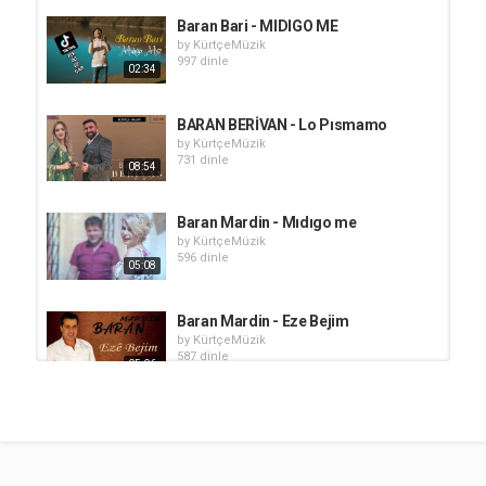
Baran Bari - MIDIGO ME
by
KürtçeMüzik
997 dinle
02:34
BARAN BERİVAN - Lo Pısmamo
by
KürtçeMüzik
731 dinle
08:54
Baran Mardin - Mıdıgo me
by
KürtçeMüzik
596 dinle
05:08
Baran Mardin - Eze Bejim
by
KürtçeMüzik
587 dinle
05:06
Mustafa Baran - Bejne
by
KürtçeMüzik
868 dinle
05:29