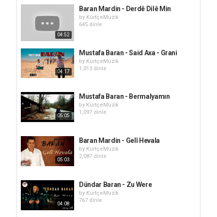
Baran Mardin - Derdê Dilê Min
by
KürtçeMüzik
645 dinle
04:52
Mustafa Baran - Said Axa - Grani
by
KürtçeMüzik
1,013 dinle
04:17
Mustafa Baran - Bermalyamın
by
KürtçeMüzik
1,097 dinle
05:05
Baran Mardin - Gelî Hevala
by
KürtçeMüzik
2,087 dinle
05:03
Dündar Baran - Zu Were
by
KürtçeMüzik
767 dinle
04:08