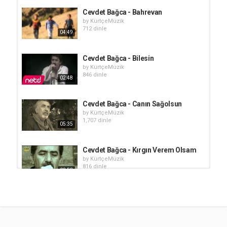
Cevdet Bağca - Bahrevan
by
KürtçeMüzik
712 dinle
04:49
Cevdet Bağca - Bilesin
by
KürtçeMüzik
846 dinle
02:48
Cevdet Bağca - Canın Sağolsun
by
KürtçeMüzik
1,707 dinle
05:35
Cevdet Bağca - Kırgın Verem Olsam
by
KürtçeMüzik
816 dinle
03:53
Xecê - Keyfa Min Ji Tere Tê Şarkı
Sözleri (Türkçe Çeviri)
by
KürtçeMüzik
04:29
93k dinle