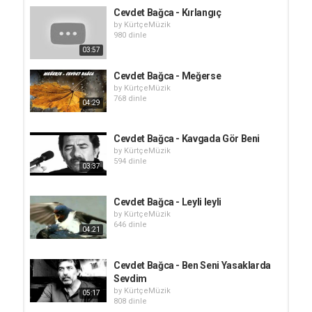
Cevdet Bağca - Kırlangıç
by
KürtçeMüzik
980 dinle
03:57
Cevdet Bağca - Meğerse
by
KürtçeMüzik
768 dinle
04:29
Cevdet Bağca - Kavgada Gör Beni
by
KürtçeMüzik
594 dinle
03:37
Cevdet Bağca - Leyli leyli
by
KürtçeMüzik
646 dinle
04:21
Cevdet Bağca - Ben Seni Yasaklarda
Sevdim
by
KürtçeMüzik
05:17
808 dinle