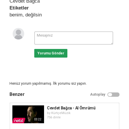
Cevdet Bağca
Etiketler
benim
,
değilsin
Yorumu Gönder
Henüz yorum yapılmamış. İlk yorumu siz yapın.
Benzer
Autoplay
Cevdet Bağca - Al Ömrümü
by
KürtçeMüzik
756 dinle
03:22