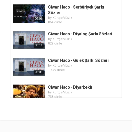
Ciwan Haco - Serbûriyek Şarkı
Sözleri
by
KürtçeMüzik
09:06
864 dinle
Ciwan Haco - Dîyalog Şarkı Sözleri
by
KürtçeMüzik
829 dinle
06:11
Ciwan Haco - Gulek Şarkı Sözleri
by
KürtçeMüzik
1,479 dinle
06:05
Ciwan Haco - Diyarbekir
by
KürtçeMüzik
738 dinle
05:01
Ciwan Haco & Hülya Avṣar - Esmer
by
KürtçeMüzik
1,426 dinle
04:26