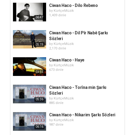
Ciwan Haco - Dilo Rebeno
by
KürtçeMüzik
1,409 dinle
06:47
Ciwan Haco - Dil Pîr Nabê Şarkı
Sözleri
by
KürtçeMüzik
05:19
2,170 dinle
Ciwan Haco - Haye
by
KürtçeMüzik
673 dinle
03:55
Ciwan Haco - Torîna min Şarkı
Sözleri
by
KürtçeMüzik
05:36
885 dinle
Ciwan Haco - Nikarim Şarkı Sözleri
by
KürtçeMüzik
987 dinle
06:16