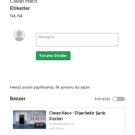
Ciwan Haco
Etiketler
na na
Yorumu Gönder
Henüz yorum yapılmamış. İlk yorumu siz yapın.
Benzer
Autoplay
Ciwan Haco - Dîyarbekir Şarkı
Sözleri
by
KürtçeMüzik
06:04
641 dinle