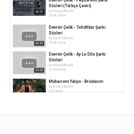
Sözleri (Türkçe Çeviri)
by
KürtçeMüzik
04:25
13.5k dinle
Devrim Çelik - Tehdîtkar Şarkı
Sözleri
by
KürtçeMüzik
10.6k dinle
04:39
Devrim Çelik - Ay Lo Dilo Şarkı
Sözleri
by
KürtçeMüzik
5,744 dinle
03:06
Muharrem Yalçın - Brindarım
by
KürtçeMüzik
613 dinle
06:14
Devrim Çelik - Yar Üstüne Şarkı
Sözleri
by
KürtçeMüzik
04:00
2,876 dinle