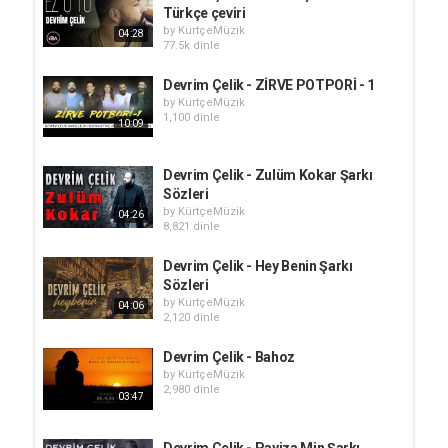
Türkçe çeviri
by
KürtçeMüzik
04:28
77.5k dinle
Devrim Çelik - ZİRVE POTPORİ - 1
by
KürtçeMüzik
1,100 dinle
10:09
Devrim Çelik - Zulüm Kokar Şarkı
Sözleri
by
KürtçeMüzik
04:26
8,821 dinle
Devrim Çelik - Hey Benin Şarkı
Sözleri
by
KürtçeMüzik
04:06
2,120 dinle
Devrim Çelik - Bahoz
by
KürtçeMüzik
2,980 dinle
03:47
Devrim Çelik - Payiza Min Şarkı