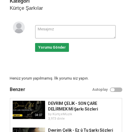
Kategori
Kürtçe Şarkılar
Yorumu Gönder
Henüz yorum yapılmamış. İlk yorumu siz yapın.
Benzer
Autoplay
DEVRİM ÇELİK - SON ÇARE
DELİRMEK Mİ Şarkı Sözleri
by
KürtçeMüzik
04:07
3,973 dinle
Devrim Çelik - Ez û Tu Şarkı Sözleri