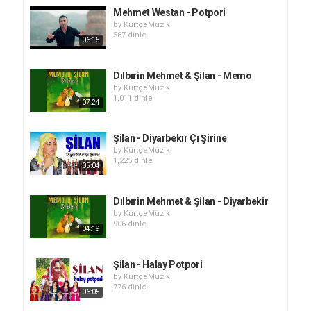
Mehmet Westan - Potpori
by
KürtçeMüzik
567 dinle
06:15
Dılbırin Mehmet & Şilan - Memo
by
KürtçeMüzik
1,011 dinle
07:24
Şilan - Diyarbekır Çı Şirine
by
KürtçeMüzik
1,225 dinle
05:04
Dılbırin Mehmet & Şilan - Diyarbekir
by
KürtçeMüzik
906 dinle
04:19
Şilan - Halay Potpori
by
KürtçeMüzik
776 dinle
06:05