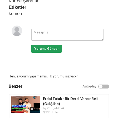
Kürtçe Şarkılar
Etiketler
kemeri
Yorumu Gönder
Henüz yorum yapılmamış. İlk yorumu siz yapın.
Benzer
Autoplay
Erdal Tutak - Bir Derdi Vardır Beli
(Gul Şilan)
by
KürtçeMüzik
05:31
3,230 dinle