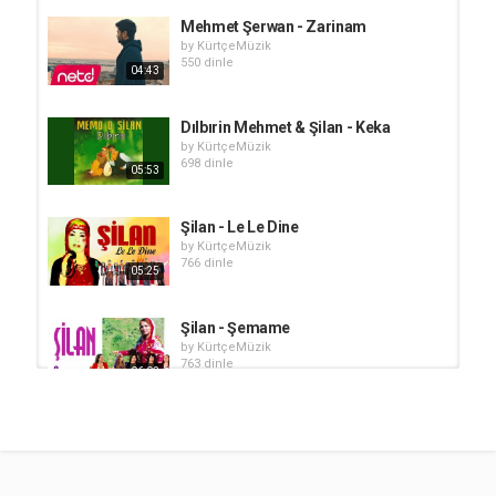
Mehmet Şerwan - Zarinam
by
KürtçeMüzik
550 dinle
04:43
Dılbırin Mehmet & Şilan - Keka
by
KürtçeMüzik
698 dinle
05:53
Şilan - Le Le Dine
by
KürtçeMüzik
766 dinle
05:25
Şilan - Şemame
by
KürtçeMüzik
763 dinle
06:02
Mehmet Şerwan - Bona Te
by
KürtçeMüzik
529 dinle
05:07