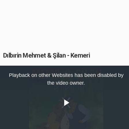
Dılbırin Mehmet & Şilan - Kemeri
This
is
Playback on other Websites has been disabled by
a
modal
the video owner.
window.
Play