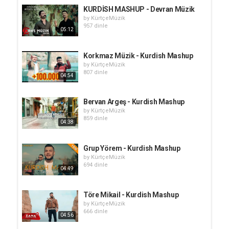
KURDİSH MASHUP - Devran Müzik
by
KürtçeMüzik
957 dinle
05:12
Korkmaz Müzik - Kurdish Mashup
by
KürtçeMüzik
807 dinle
04:54
Bervan Argeş - Kurdish Mashup
by
KürtçeMüzik
859 dinle
04:38
Grup Yörem - Kurdish Mashup
by
KürtçeMüzik
694 dinle
04:49
Töre Mikail - Kurdish Mashup
by
KürtçeMüzik
666 dinle
04:56