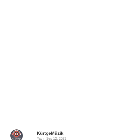
KürtçeMüzik
Yayın
Sep 12, 2023