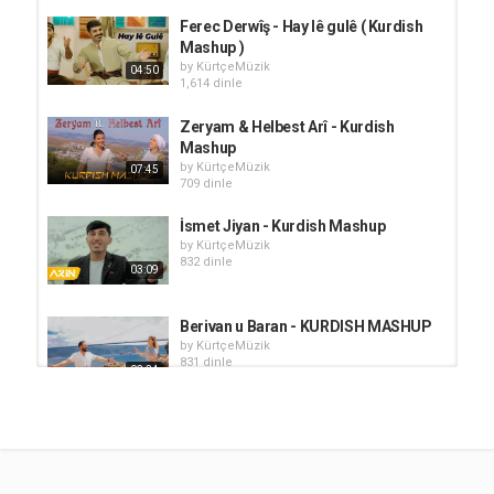
Ferec Derwîş - Hay lê gulê ( Kurdish
Mashup )
by
KürtçeMüzik
04:50
1,614 dinle
Zeryam & Helbest Arî - Kurdish
Mashup
by
KürtçeMüzik
07:45
709 dinle
İsmet Jiyan - Kurdish Mashup
by
KürtçeMüzik
832 dinle
03:09
Berivan u Baran - KURDISH MASHUP
by
KürtçeMüzik
831 dinle
03:34
Ezman Sterk - kurdish MASHUP
by
KürtçeMüzik
738 dinle
05:33