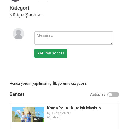
Kategori
Kürtçe Şarkılar
Yorumu Gönder
Henüz yorum yapılmamış. İlk yorumu siz yapın.
Benzer
Autoplay
Koma Rojin - Kurdish Mashup
by
KürtçeMüzik
650 dinle
07:25