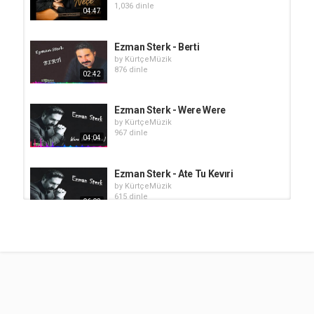
1,036 dinle
04:47
Ezman Sterk - Berti
by
KürtçeMüzik
876 dinle
02:42
Ezman Sterk - Were Were
by
KürtçeMüzik
967 dinle
04:04
Ezman Sterk - Ate Tu Kevıri
by
KürtçeMüzik
615 dinle
06:03
Ezman Sterk - Dilan
by
KürtçeMüzik
780 dinle
03:19
Ezman Sterk - Le Fate
by
KürtçeMüzik