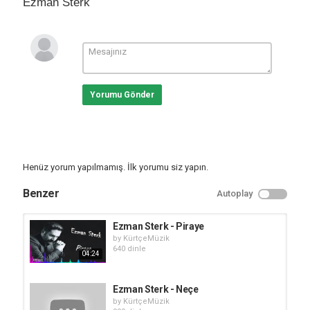
Ezman Sterk
Yorumu Gönder
Henüz yorum yapılmamış. İlk yorumu siz yapın.
Benzer
Autoplay
Ezman Sterk - Piraye
by
KürtçeMüzik
640 dinle
04:24
Ezman Sterk - Neçe
by
KürtçeMüzik