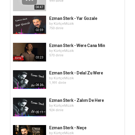
999 dinle
04:47
Ezman Sterk - Yar Gozale
by
KürtçeMüzik
750 dinle
02:59
Ezman Sterk - Were Cana Min
by
KürtçeMüzik
570 dinle
03:23
Ezman Sterk - Delal Zu Were
by
KürtçeMüzik
1,991 dinle
04:36
Ezman Sterk - Zalım De Here
by
KürtçeMüzik
924 dinle
05:11
Ezman Sterk - Neçe
by
KürtçeMüzik