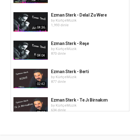
Ezman Sterk - Delal Zu Were
by
KürtçeMüzik
1,993 dinle
04:36
Ezman Sterk - Reşe
by
KürtçeMüzik
870 dinle
04:04
Ezman Sterk - Berti
by
KürtçeMüzik
877 dinle
02:42
Ezman Sterk - Te Jı Birnakım
by
KürtçeMüzik
634 dinle
03:10
Ezman Sterk - Dilan
by
KürtçeMüzik
780 dinle