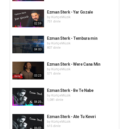
Ezman Sterk - Yar Gozale
by
KürtçeMüzik
751 dinle
02:59
Ezman Sterk - Tembura min
by
KürtçeMüzik
807 dinle
04:00
Ezman Sterk - Were Cana Min
by
KürtçeMüzik
571 dinle
03:23
Ezman Sterk - Be Te Nabe
by
KürtçeMüzik
1,081 dinle
04:25
Ezman Sterk - Ate Tu Kevıri
by
KürtçeMüzik
615 dinle
06:03