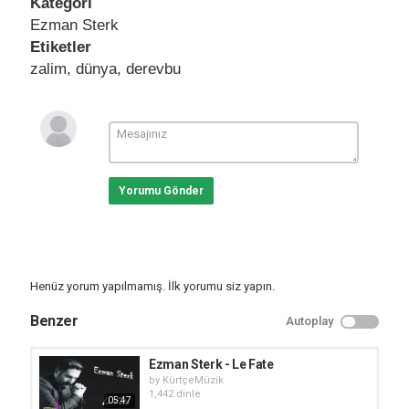
Kategori
Ezman Sterk
Etiketler
zalim
,
dünya
,
derevbu
Yorumu Gönder
Henüz yorum yapılmamış. İlk yorumu siz yapın.
Benzer
Autoplay
Ezman Sterk - Le Fate
by
KürtçeMüzik
1,442 dinle
05:47