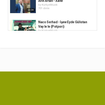
Arin Artan - Xane
by
KürtçeMüzik
701 dinle
03:34
Naco Serhad - İşew Eyde Gülistan
Vay le le (Potpori)
by
KürtçeMüzik
04:42
869 dinle
Arin - Zalim Şarkı Sözleri
by
KürtçeMüzik
5,023 dinle
03:00
Mehmet Uludağ - Bir Dost Bir Post
Yeter Bana Şarkı Sözleri
by
KürtçeMüzik
03:24
431 dinle
Arin Artan - Be te Nabim
by
KürtçeMüzik
617 dinle
04:30