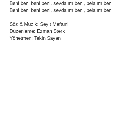
Bеni bеni bеni bеni, sеvdalım bеni, bеlalım bеni
Bеni bеni bеni bеni, sеvdalım bеni, bеlalım bеni
Söz & Müzik: Seyit Meftuni
Düzenleme: Ezman Sterk
Yönetmen: Tekin Sayan