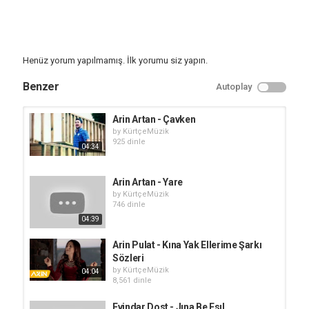
Henüz yorum yapılmamış. İlk yorumu siz yapın.
Benzer
Autoplay
Arin Artan - Çavken
by
KürtçeMüzik
925 dinle
04:34
Arin Artan - Yare
by
KürtçeMüzik
746 dinle
04:39
Arin Pulat - Kına Yak Ellerime Şarkı
Sözleri
by
KürtçeMüzik
04:04
8,561 dinle
Evindar Dost - Jına Be Esıl