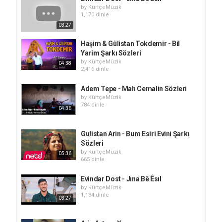
by
KürtçeMüzik
1,170 dinle
03:27
Haşim & Gülistan Tokdemir - Bil
Yarim Şarkı Sözleri
by
KürtçeMüzik
04:38
2,416 dinle
Adem Tepe - Mah Cemalin Sözleri
by
KürtçeMüzik
784 dinle
04:36
Gulistan Arin - Bum Esiri Evini Şarkı
Sözleri
by
KürtçeMüzik
05:36
665 dinle
Evindar Dost - Jına Bê Êsıl
by
KürtçeMüzik
1,134 dinle
03:27