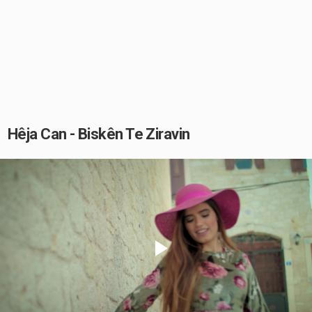
Hêja Can - Biskên Te Ziravin
Play