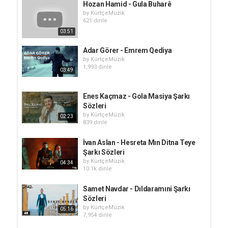
Hozan Hamid - Gula Buharê
by
KürtçeMüzik
621 dinle
03:51
Adar Görer - Emrem Qediya
by
KürtçeMüzik
1,993 dinle
03:49
Enes Kaçmaz - Gola Masiya Şarkı
Sözleri
by
KürtçeMüzik
02:23
839 dinle
İvan Aslan - Hesreta Mın Ditna Teye
Şarkı Sözleri
by
KürtçeMüzik
04:34
10.1k dinle
Samet Navdar - Dıldaramıni Şarkı
Sözleri
by
KürtçeMüzik
05:16
7,954 dinle