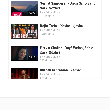
Serhat Şamdereli - Dada Sano Sano
Şarkı Sözleri
by
KürtçeMüzik
04:27
1,462 dinle
Rojin Tarini - Xayine - Şevko
by
KürtçeMüzik
1,255 dinle
02:23
Pervin Chakar - Dayê Welat Şêrîn e
Şarkı Sözleri
by
KürtçeMüzik
05:18
797 dinle
Burhan Kahraman - Zeman
by
KürtçeMüzik
823 dinle
04:28
Resul Mervan - Nabînim
by
KürtçeMüzik
879 dinle
04:14