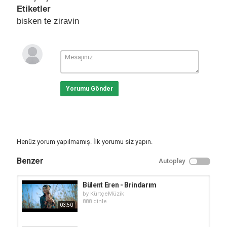
Etiketler
bisken te ziravin
Yorumu Gönder
Henüz yorum yapılmamış. İlk yorumu siz yapın.
Benzer
Autoplay
Bülent Eren - Brindarım
by
KürtçeMüzik
888 dinle
03:50