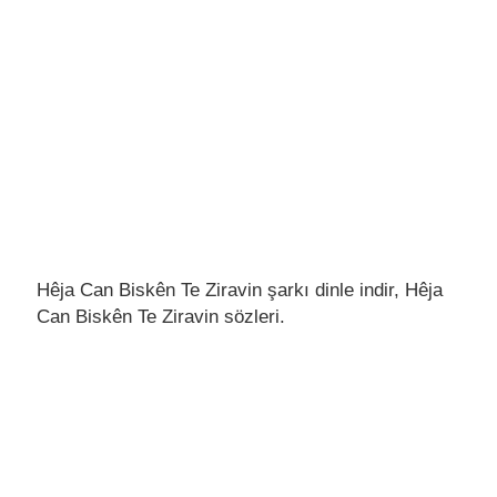
Hêja Can Biskên Te Ziravin şarkı dinle indir, Hêja
Can Biskên Te Ziravin sözleri.