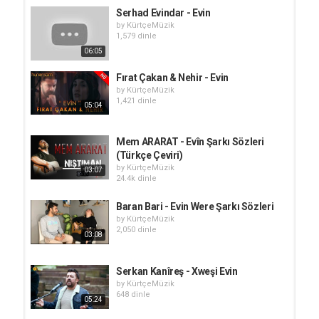
Serhad Evindar - Evin
by
KürtçeMüzik
1,579 dinle
06:05
Fırat Çakan & Nehir - Evin
by
KürtçeMüzik
1,421 dinle
05:04
Mem ARARAT - Evîn Şarkı Sözleri
(Türkçe Çeviri)
by
KürtçeMüzik
03:07
24.4k dinle
Baran Bari - Evin Were Şarkı Sözleri
by
KürtçeMüzik
2,050 dinle
03:08
Serkan Kanîreş - Xweşi Evin
by
KürtçeMüzik
648 dinle
05:24