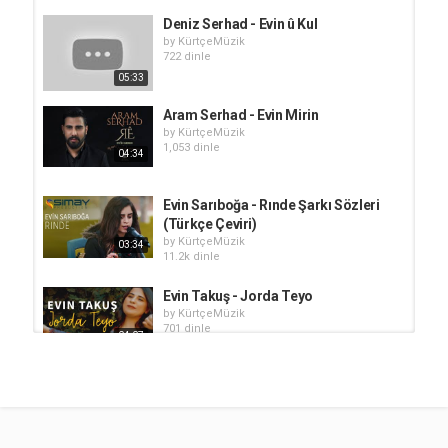
Deniz Serhad - Evin û Kul
by
KürtçeMüzik
722 dinle
05:33
Aram Serhad - Evin Mirin
by
KürtçeMüzik
1,053 dinle
04:34
Evin Sarıboğa - Rınde Şarkı Sözleri
(Türkçe Çeviri)
by
KürtçeMüzik
03:34
11.2k dinle
Evin Takuş - Jorda Teyo
by
KürtçeMüzik
701 dinle
04:07
Hivron - Ji Dil
by
KürtçeMüzik
1,254 dinle
04:01