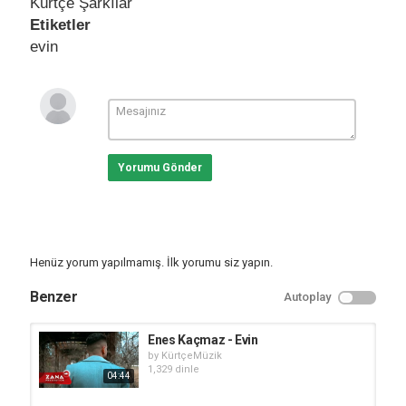
Kürtçe Şarkılar
Etiketler
evin
Yorumu Gönder
Henüz yorum yapılmamış. İlk yorumu siz yapın.
Benzer
Autoplay
Enes Kaçmaz - Evin
by
KürtçeMüzik
1,329 dinle
04:44