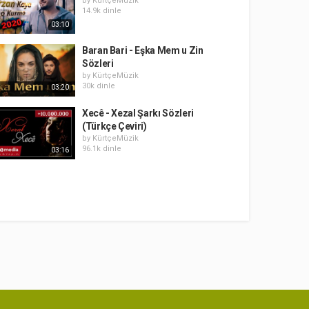
by
KürtçeMüzik
14.9k dinle
03:10
Baran Bari - Eşka Mem u Zin
Sözleri
by
KürtçeMüzik
30k dinle
03:20
Xecê - Xezal Şarkı Sözleri
(Türkçe Çeviri)
by
KürtçeMüzik
96.1k dinle
03:16