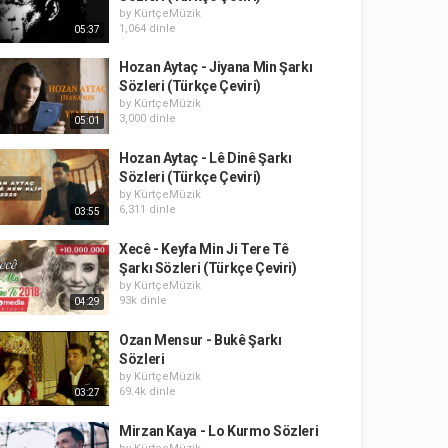
by
KürtçeMüzik
1,064 dinle
05:37
Hozan Aytaç - Jiyana Min Şarkı
Sözleri (Türkçe Çeviri)
by
KürtçeMüzik
3,000 dinle
05:01
Hozan Aytaç - Lê Dinê Şarkı
Sözleri (Türkçe Çeviri)
by
KürtçeMüzik
6,311 dinle
03:55
Xecê - Keyfa Min Ji Tere Tê
Şarkı Sözleri (Türkçe Çeviri)
by
KürtçeMüzik
93k dinle
04:29
Ozan Mensur - Bukê Şarkı
Sözleri
by
KürtçeMüzik
69.4k dinle
03:27
Mirzan Kaya - Lo Kurmo Sözleri