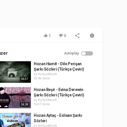
1
0
nzer
Autoplay
Hozan Hamit - Dile Perişan
Şarkı Sözleri (Türkçe Çeviri)
by
KürtçeMüzik
32.4k dinle
06:57
Hozan Beşir - Evina Derewin
Şarkı Sözleri (Türkçe Çeviri)
by
KürtçeMüzik
9,617 dinle
04:38
Hozan Aytaç - Eslixan Şarkı
Sözleri
by
KürtçeMüzik