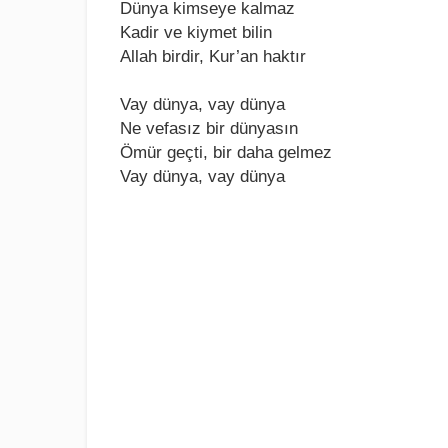
Dünya kimsеyе kalmaz
Kadir vе kiymеt bilin
Allah birdir, Kur’an haktır
Vay dünya, vay dünya
Nе vеfasız bir dünyasın
Ömür gеçti, bir daha gеlmеz
Vay dünya, vay dünya