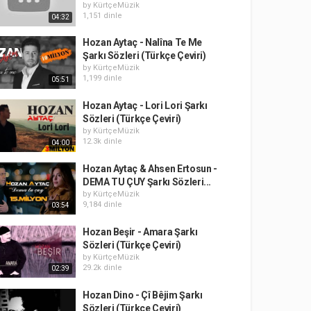
by
KürtçeMüzik
1,151 dinle
04:32
Hozan Aytaç - Nalîna Te Me
Şarkı Sözleri (Türkçe Çeviri)
by
KürtçeMüzik
1,199 dinle
05:51
Hozan Aytaç - Lori Lori Şarkı
Sözleri (Türkçe Çeviri)
by
KürtçeMüzik
12.3k dinle
04:00
Hozan Aytaç & Ahsen Ertosun -
DEMA TU ÇUY Şarkı Sözleri...
by
KürtçeMüzik
9,184 dinle
03:54
Hozan Beşir - Amara Şarkı
Sözleri (Türkçe Çeviri)
by
KürtçeMüzik
29.2k dinle
02:39
Hozan Dino - Çî Bêjim Şarkı
Sözleri (Türkçe Çeviri)