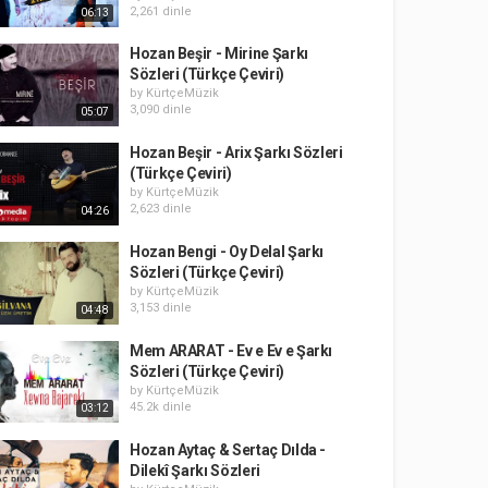
2,261 dinle
06:13
Hozan Beşir - Mirine Şarkı
Sözleri (Türkçe Çeviri)
by
KürtçeMüzik
3,090 dinle
05:07
Hozan Beşir - Arix Şarkı Sözleri
(Türkçe Çeviri)
by
KürtçeMüzik
2,623 dinle
04:26
Hozan Bengi - Oy Delal Şarkı
Sözleri (Türkçe Çeviri)
by
KürtçeMüzik
3,153 dinle
04:48
Mem ARARAT - Ev e Ev e Şarkı
Sözleri (Türkçe Çeviri)
by
KürtçeMüzik
45.2k dinle
03:12
Hozan Aytaç & Sertaç Dılda -
Dilekî Şarkı Sözleri