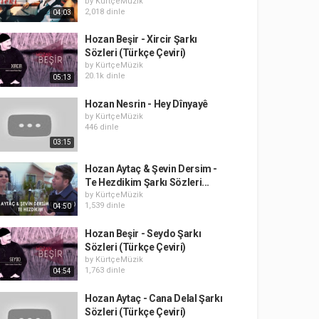
by
KürtçeMüzik
2,018 dinle
04:03
Hozan Beşir - Xircir Şarkı
Sözleri (Türkçe Çeviri)
by
KürtçeMüzik
20.1k dinle
05:13
Hozan Nesrin - Hey Dînyayê
by
KürtçeMüzik
446 dinle
03:15
Hozan Aytaç & Şevin Dersim -
Te Hezdikim Şarkı Sözleri...
by
KürtçeMüzik
1,539 dinle
04:50
Hozan Beşir - Seydo Şarkı
Sözleri (Türkçe Çeviri)
by
KürtçeMüzik
1,763 dinle
04:54
Hozan Aytaç - Cana Delal Şarkı
Sözleri (Türkçe Çeviri)