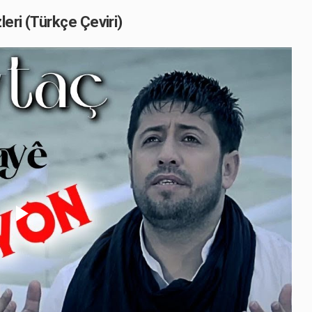
eri (Türkçe Çeviri)
Play
Video