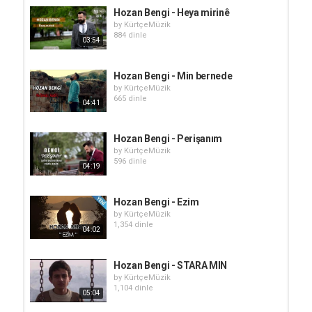
Hozan Bengi - Heya mirinê
by
KürtçeMüzik
884 dinle
03:54
Hozan Bengi - Min bernede
by
KürtçeMüzik
665 dinle
04:41
Hozan Bengi - Perişanım
by
KürtçeMüzik
596 dinle
04:19
Hozan Bengi - Ezim
by
KürtçeMüzik
1,354 dinle
04:02
Hozan Bengi - STARA MIN
by
KürtçeMüzik
1,104 dinle
05:04