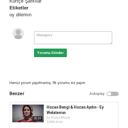
Kürtçe Şarkılar
Etiketler
oy dilemın
Yorumu Gönder
Henüz yorum yapılmamış. İlk yorumu siz yapın.
Benzer
Autoplay
Hozan Bengi & Hozan Aydın - Ey
Welatemın
by
KürtçeMüzik
05:59
3,068 dinle