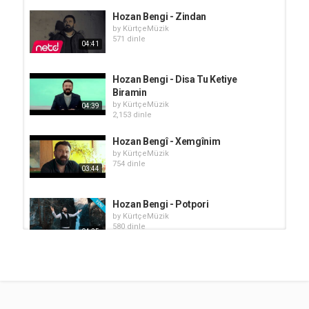
Hozan Bengi - Zindan
by
KürtçeMüzik
571 dinle
04:41
Hozan Bengi - Disa Tu Ketiye
Biramin
by
KürtçeMüzik
04:39
2,153 dinle
Hozan Bengî - Xemgînim
by
KürtçeMüzik
754 dinle
03:44
Hozan Bengi - Potpori
by
KürtçeMüzik
580 dinle
04:25
Hozan Bengi - Buk û Zava
by
KürtçeMüzik
747 dinle
04:52