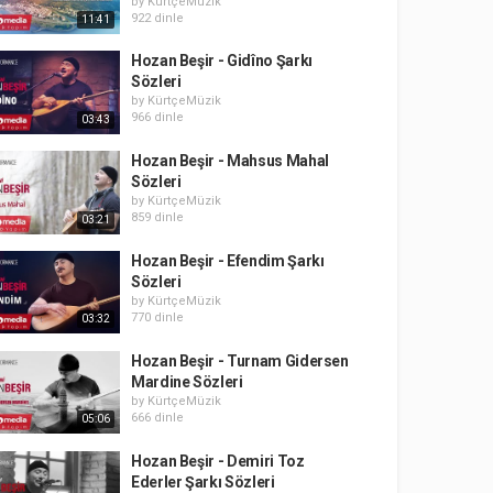
by
KürtçeMüzik
922 dinle
11:41
Hozan Beşir - Gidîno Şarkı
Sözleri
by
KürtçeMüzik
966 dinle
03:43
Hozan Beşir - Mahsus Mahal
Sözleri
by
KürtçeMüzik
859 dinle
03:21
Hozan Beşir - Efendim Şarkı
Sözleri
by
KürtçeMüzik
770 dinle
03:32
Hozan Beşir - Turnam Gidersen
Mardine Sözleri
by
KürtçeMüzik
666 dinle
05:06
Hozan Beşir - Demiri Toz
Ederler Şarkı Sözleri