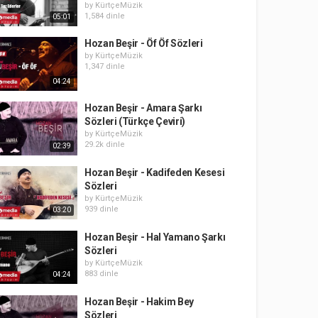
by
KürtçeMüzik
1,584 dinle
05:01
Hozan Beşir - Öf Öf Sözleri
by
KürtçeMüzik
1,347 dinle
04:24
Hozan Beşir - Amara Şarkı
Sözleri (Türkçe Çeviri)
by
KürtçeMüzik
29.2k dinle
02:39
Hozan Beşir - Kadifeden Kesesi
Sözleri
by
KürtçeMüzik
939 dinle
03:20
Hozan Beşir - Hal Yamano Şarkı
Sözleri
by
KürtçeMüzik
883 dinle
04:24
Hozan Beşir - Hakim Bey
Sözleri