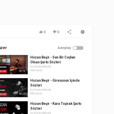
0
0
nzer
Autoplay
Hozan Beşir - Sen Bir Ceylan
Olsan Şarkı Sözleri
by
KürtçeMüzik
634 dinle
05:15
Hozan Beşir - Giresunun İçinde
Sözleri
by
KürtçeMüzik
895 dinle
04:20
Hozan Beşir - Kara Toprak Şarkı
Sözleri
by
KürtçeMüzik