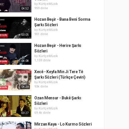
by
KürtçeMüzik
959 dinle
04:52
Hozan Beşir - Bana Beni Sorma
Şarkı Sözleri
by
KürtçeMüzik
901 dinle
03:05
Hozan Beşir - Herire Şarkı
Sözleri
by
KürtçeMüzik
1,159 dinle
04:08
Xecê - Keyfa Min Ji Tere Tê
Şarkı Sözleri (Türkçe Çeviri)
by
KürtçeMüzik
93k dinle
04:29
Ozan Mensur - Bukê Şarkı
Sözleri
by
KürtçeMüzik
69.4k dinle
03:27
Mirzan Kaya - Lo Kurmo Sözleri