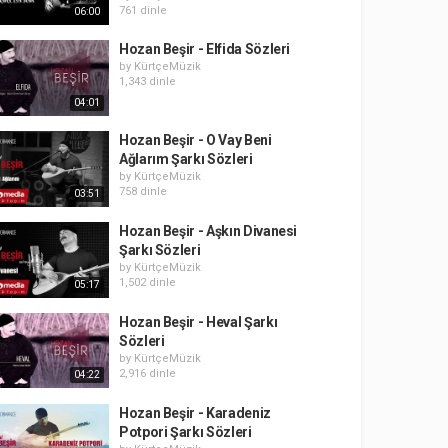
761 dinle
06:00
Hozan Beşir - Elfida Sözleri
by
KürtçeMüzik
1,343 dinle
04:01
Hozan Beşir - O Vay Beni
Ağlarım Şarkı Sözleri
by
KürtçeMüzik
758 dinle
03:51
Hozan Beşir - Aşkın Divanesi
Şarkı Sözleri
by
KürtçeMüzik
1,502 dinle
05:17
Hozan Beşir - Heval Şarkı
Sözleri
by
KürtçeMüzik
2,916 dinle
04:22
Hozan Beşir - Karadeniz
Potpori Şarkı Sözleri