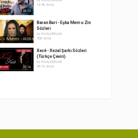
by
KürtçeMüzik
14.9k dinle
03:10
Baran Bari - Eşka Mem u Zin
Sözleri
by
KürtçeMüzik
30k dinle
03:20
Xecê - Xezal Şarkı Sözleri
(Türkçe Çeviri)
by
KürtçeMüzik
96.1k dinle
03:16