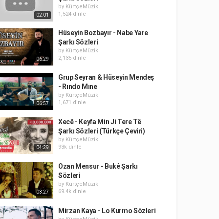
by
KürtçeMüzik
1,524 dinle
02:01
Hüseyin Bozbayır - Nabe Yare
Şarkı Sözleri
by
KürtçeMüzik
2,135 dinle
06:29
Grup Seyran & Hüseyin Mendeş
- Rındo Mıne
by
KürtçeMüzik
1,671 dinle
06:57
Xecê - Keyfa Min Ji Tere Tê
Şarkı Sözleri (Türkçe Çeviri)
by
KürtçeMüzik
93k dinle
04:29
Ozan Mensur - Bukê Şarkı
Sözleri
by
KürtçeMüzik
69.4k dinle
03:27
Mirzan Kaya - Lo Kurmo Sözleri