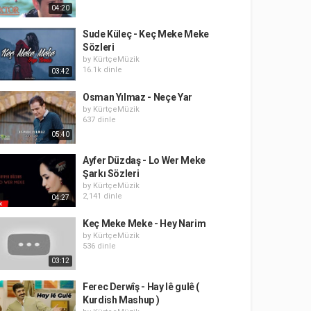
04:20
Sude Küleç - Keç Meke Meke
Sözleri
by
KürtçeMüzik
16.1k dinle
03:42
Osman Yılmaz - Neçe Yar
by
KürtçeMüzik
637 dinle
05:40
Ayfer Düzdaş - Lo Wer Meke
Şarkı Sözleri
by
KürtçeMüzik
2,141 dinle
04:27
Keç Meke Meke - Hey Narim
by
KürtçeMüzik
536 dinle
03:12
Ferec Derwîş - Hay lê gulê (
Kurdish Mashup )