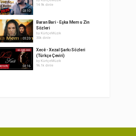
by
KürtçeMüzik
14.9k dinle
03:10
Baran Bari - Eşka Mem u Zin
Sözleri
by
KürtçeMüzik
30k dinle
03:20
Xecê - Xezal Şarkı Sözleri
(Türkçe Çeviri)
by
KürtçeMüzik
96.1k dinle
03:16