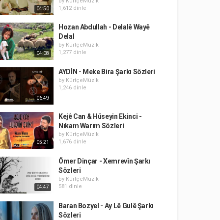
by
KürtçeMüzik
1,612 dinle
04:50
Hozan Abdullah - Delalê Wayê
Delal
by
KürtçeMüzik
1,277 dinle
04:08
AYDİN - Meke Bira Şarkı Sözleri
by
KürtçeMüzik
1,246 dinle
06:49
Kejê Can & Hüseyin Ekinci -
Nıkam Warım Sözleri
by
KürtçeMüzik
1,676 dinle
05:21
Ömer Dinçar - Xemrevîn Şarkı
Sözleri
by
KürtçeMüzik
581 dinle
04:47
Baran Bozyel - Ay Lê Gulê Şarkı
Sözleri