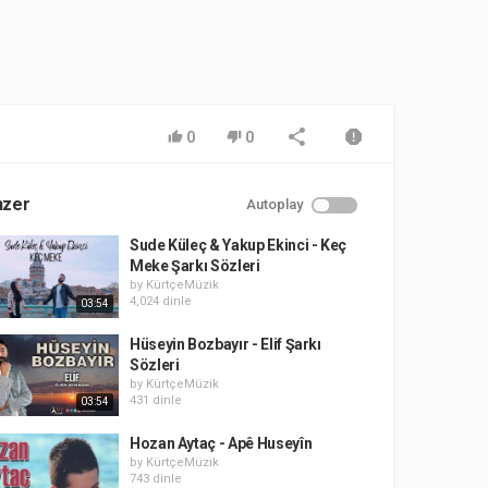
0
0
nzer
Autoplay
Sude Küleç & Yakup Ekinci - Keç
Meke Şarkı Sözleri
by
KürtçeMüzik
4,024 dinle
03:54
Hüseyin Bozbayır - Elif Şarkı
Sözleri
by
KürtçeMüzik
431 dinle
03:54
Hozan Aytaç - Apê Huseyîn
by
KürtçeMüzik
743 dinle