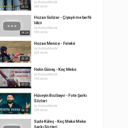
by
KürtçeMüzik
683 dinle
03:32
Hozan Gulizar - Çiyayê me berfê
lêkir
by
KürtçeMüzik
933 dinle
04:26
Hozan Menice - Felekê
by
KürtçeMüzik
624 dinle
05:39
Helin Güneş - Keç Meke
by
KürtçeMüzik
743 dinle
02:31
Hüseyin Bozbayır - Fote Şarkı
Sözleri
by
KürtçeMüzik
599 dinle
04:19
Sude Küleç - Keç Meke Meke
Şarkı Sözleri