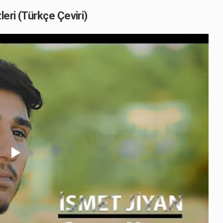
eri (Türkçe Çeviri)
Play
Video