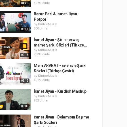
42.9k dinle
04:49
Baran Bari & İsmet Jiyan -
Potpori
by
KürtçeMüzik
800 dinle
03:41
İsmet Jiyan - Şirin nexweş
mame Şarkı Sözleri (Türkçe...
by
KürtçeMüzik
2,239 dinle
02:13
Mem ARARAT - Ev e Ev e Şarkı
Sözleri (Türkçe Çeviri)
by
KürtçeMüzik
45.2k dinle
03:12
İsmet Jiyan - Kurdish Mashup
by
KürtçeMüzik
832 dinle
03:09
İsmet Jiyan - Belamısın Başıma
Şarkı Sözleri