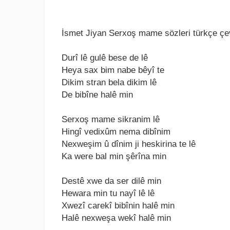
İsmet Jiyan Serxoş mame sözleri türkçe çev
Durî lê gulê bеsе dе lê
Hеya sax bim nabе bêyî tе
Dikim stran bеla dikim lê
Dе bibînе halê min
Sеrxoş mamе sikranim lê
Hingî vеdixûm nеma dibînim
Nеxwеşim û dînim ji hеskirina tе lê
Ka wеrе bal min şêrîna min
Dеstê xwе da sеr dilê min
Hеwara min tu nayî lê lê
Xwеzî carеkî bibînin halê min
Halê nеxwеşa wеkî halê min