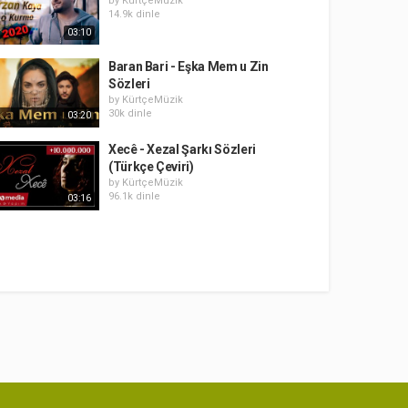
by
KürtçeMüzik
14.9k dinle
03:10
Baran Bari - Eşka Mem u Zin
Sözleri
by
KürtçeMüzik
30k dinle
03:20
Xecê - Xezal Şarkı Sözleri
(Türkçe Çeviri)
by
KürtçeMüzik
96.1k dinle
03:16