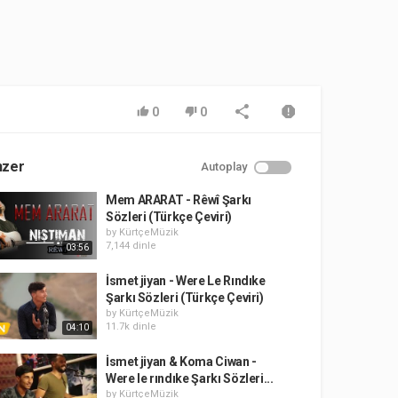
0
0
nzer
Autoplay
Mem ARARAT - Rêwî Şarkı
Sözleri (Türkçe Çeviri)
by
KürtçeMüzik
7,144 dinle
03:56
İsmet jiyan - Were Le Rındıke
Şarkı Sözleri (Türkçe Çeviri)
by
KürtçeMüzik
11.7k dinle
04:10
İsmet jiyan & Koma Ciwan -
Were le rındıke Şarkı Sözleri...
by
KürtçeMüzik