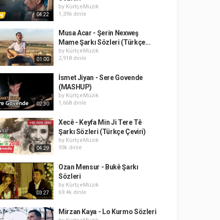
by
KürtçeMüzik
1,396 dinle
04:22
Musa Acar - Şerin Nexweş
Mame Şarkı Sözleri (Türkçe...
by
KürtçeMüzik
2,918 dinle
01:00
İsmet Jiyan - Sere Govende
(MASHUP)
by
KürtçeMüzik
1,668 dinle
02:30
Xecê - Keyfa Min Ji Tere Tê
Şarkı Sözleri (Türkçe Çeviri)
by
KürtçeMüzik
93k dinle
04:29
Ozan Mensur - Bukê Şarkı
Sözleri
by
KürtçeMüzik
69.4k dinle
03:27
Mirzan Kaya - Lo Kurmo Sözleri