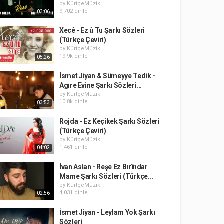
by
KürtçeMüzik
9,702 dinle
03:06
Xecê - Ez û Tu Şarkı Sözleri
(Türkçe Çeviri)
by
KürtçeMüzik
19.9k dinle
05:26
İsmet Jiyan & Sümeyye Tedik -
Agıre Evine Şarkı Sözleri...
by
KürtçeMüzik
10.8k dinle
03:53
Rojda - Ez Keçikek Şarkı Sözleri
(Türkçe Çeviri)
by
KürtçeMüzik
1,461 dinle
04:02
İvan Aslan - Reşe Ez Bırîndar
Mame Şarkı Sözleri (Türkçe...
by
KürtçeMüzik
4,031 dinle
02:56
İsmet Jiyan - Leylam Yok Şarkı
Sözleri