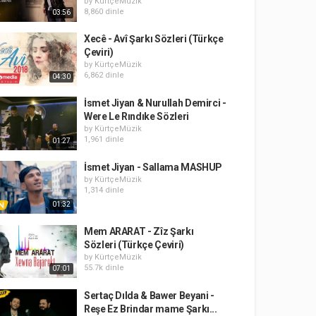
by
KürtçeMüzik
8,860 dinle
03:56
Xecê - Avî Şarkı Sözleri (Türkçe
Çeviri)
by
KürtçeMüzik
6,862 dinle
04:30
İsmet Jiyan & Nurullah Demirci -
Were Le Rındıke Sözleri
by
KürtçeMüzik
1,961 dinle
01:27
İsmet Jiyan - Sallama MASHUP
by
KürtçeMüzik
1,314 dinle
01:32
Mem ARARAT - Zîz Şarkı
Sözleri (Türkçe Çeviri)
by
KürtçeMüzik
55.7k dinle
07:01
Sertaç Dılda & Bawer Beyani -
Reşe Ez Brindar mame Şarkı...