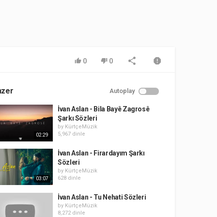
0
0
nzer
Autoplay
İvan Aslan - Bila Bayê Zagrosê
Şarkı Sözleri
by
KürtçeMüzik
5,967 dinle
02:29
İvan Aslan - Firardayım Şarkı
Sözleri
by
KürtçeMüzik
628 dinle
03:07
İvan Aslan - Tu Nehati Sözleri
by
KürtçeMüzik
8,272 dinle