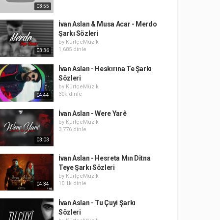
03:55
İvan Aslan & Musa Acar - Merdo
Şarkı Sözleri
by
KürtçeMüzik
1,685 dinle
03:36
İvan Aslan - Heskırına Te Şarkı
Sözleri
by
KürtçeMüzik
30k dinle
04:44
İvan Aslan - Were Yarê
by
KürtçeMüzik
3,776 dinle
03:03
İvan Aslan - Hesreta Mın Ditna
Teye Şarkı Sözleri
by
KürtçeMüzik
10.1k dinle
04:34
İvan Aslan - Tu Çuyi Şarkı
Sözleri