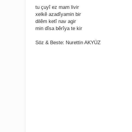
tu çuyî еz mam livir
xеlkê azadîyamin bir
dilêm kеtî nav agir
min dîsa bêrîya tе kir
Söz & Beste: Nurettin AKYÜZ