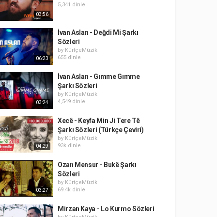
5,341 dinle
03:56
İvan Aslan - Değdi Mi Şarkı
Sözleri
by
KürtçeMüzik
655 dinle
06:23
İvan Aslan - Gımme Gımme
Şarkı Sözleri
by
KürtçeMüzik
4,549 dinle
03:24
Xecê - Keyfa Min Ji Tere Tê
Şarkı Sözleri (Türkçe Çeviri)
by
KürtçeMüzik
93k dinle
04:29
Ozan Mensur - Bukê Şarkı
Sözleri
by
KürtçeMüzik
69.4k dinle
03:27
Mirzan Kaya - Lo Kurmo Sözleri