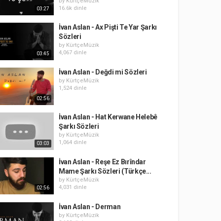
by
KürtçeMüzik
16.6k dinle
03:27
İvan Aslan - Ax Pişti Te Yar Şarkı
Sözleri
by
KürtçeMüzik
4,067 dinle
03:45
İvan Aslan - Değdi mi Sözleri
by
KürtçeMüzik
1,524 dinle
02:56
İvan Aslan - Hat Kerwane Helebê
Şarkı Sözleri
by
KürtçeMüzik
1,064 dinle
03:03
İvan Aslan - Reşe Ez Bırîndar
Mame Şarkı Sözleri (Türkçe...
by
KürtçeMüzik
4,031 dinle
02:56
İvan Aslan - Derman
by
KürtçeMüzik