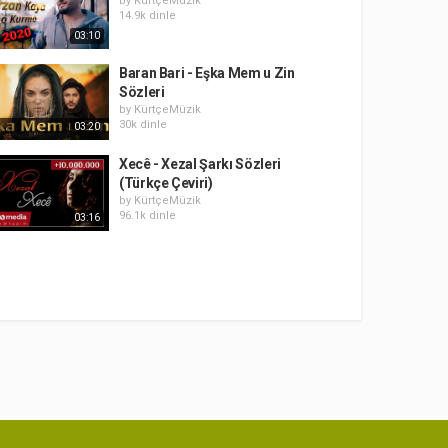
by
KürtçeMüzik
14.9k dinle
03:10
Baran Bari - Eşka Mem u Zin
Sözleri
by
KürtçeMüzik
30k dinle
03:20
Xecê - Xezal Şarkı Sözleri
(Türkçe Çeviri)
by
KürtçeMüzik
96.1k dinle
03:16