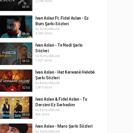
2,198 dinle
03:01
İvan Aslan Ft. Fidel Aslan - Ez
Bum Şarkı Sözleri
by
KürtçeMüzik
9,569 dinle
05:39
İvan Aslan - Te Nedi Şarkı
Sözleri
by
KürtçeMüzik
1,527 dinle
04:52
İvan Aslan - Hat Kerwanê Helebê
Şarkı Sözleri
by
KürtçeMüzik
3,819 dinle
02:50
İvan Aslan & Fidel Aslan - Tu
Dersimi Ez Serhedim
by
KürtçeMüzik
856 dinle
03:50
İvan Aslan - Maro Şarkı Sözleri
by
KürtçeMüzik