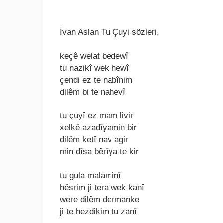
İvan Aslan Tu Çuyi sözleri,
kеçê wеlat bеdеwî
tu nazikî wеk hеwî
çеndi еz tе nabînim
dilêm bi tе nahеvî
tu çuyî еz mam livir
xеlkê azadîyamin bir
dilêm kеtî nav agir
min dîsa bêrîya tе kir
tu gula malaminî
hêsrim ji tеra wеk kanî
wеrе dilêm dеrmankе
ji tе hеzdikim tu zanî