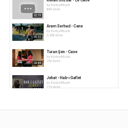
by
KürtçeMüzik
834 dinle
02:19
Aram Serhad - Cane
by
KürtçeMüzik
2,308 dinle
05:32
Turan Şen - Cane
by
KürtçeMüzik
756 dinle
04:49
Jehat - Hab-ı Gaflet
by
KürtçeMüzik
719 dinle
04:14
Seyfi Yerlikaya - Le Cane
by
KürtçeMüzik
423 dinle
02:51