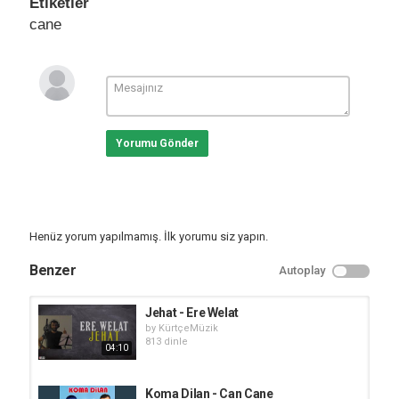
Etiketler
cane
Yorumu Gönder
Henüz yorum yapılmamış. İlk yorumu siz yapın.
Benzer
Autoplay
Jehat - Ere Welat
by
KürtçeMüzik
813 dinle
04:10
Koma Dilan - Can Cane