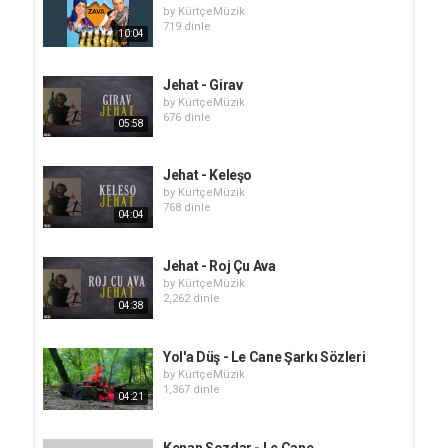
by
KürtçeMüzik
719 dinle
10:04
Jehat - Girav
by
KürtçeMüzik
676 dinle
05:58
Jehat - Keleşo
by
KürtçeMüzik
768 dinle
04:04
Jehat - Roj Çu Ava
by
KürtçeMüzik
2,262 dinle
04:38
Yol'a Düş - Le Cane Şarkı Sözleri
by
KürtçeMüzik
1,367 dinle
04:21
Kenan Sozdar - Le Cane