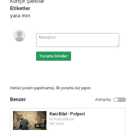
Kürtçe Şarkılar
Etiketler
yara mın
Yorumu Gönder
Henüz yorum yapılmamış. İlk yorumu siz yapın.
Benzer
Autoplay
Kani Bilal - Potpori
by
KürtçeMüzik
687 dinle
04:13