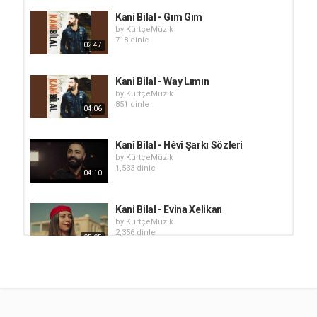
Kani Bilal - Gım Gım
by
KürtçeMüzik
718 dinle
02:47
Kani Bilal - Way Lımın
by
KürtçeMüzik
851 dinle
04:06
Kanî Bîlal - Hêvî Şarkı Sözleri
by
KürtçeMüzik
1,533 dinle
04:10
Kani Bilal - Evina Xelikan
by
KürtçeMüzik
2,356 dinle
05:05
Kani Bilal - Şev
by
KürtçeMüzik
845 dinle
04:36