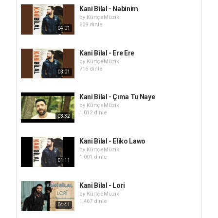
Kani Bilal - Nabinim
by
KürtçeMüzik
669 dinle
04:01
Kani Bilal - Ere Ere
by
KürtçeMüzik
716 dinle
03:01
Kani Bilal - Çıma Tu Naye
by
KürtçeMüzik
1,012 dinle
03:32
Kani Bilal - Eliko Lawo
by
KürtçeMüzik
1,001 dinle
01:11
Kani Bilal - Lori
by
KürtçeMüzik
1,467 dinle
04:41