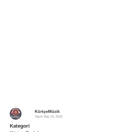
KürtçeMüzik
Yayın
Sep 19, 2020
Kategori