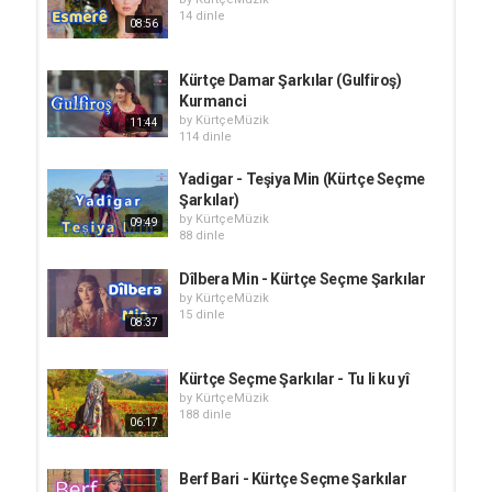
14 dinle
08:56
Kürtçe Damar Şarkılar (Gulfiroş)
Kurmanci
by
KürtçeMüzik
11:44
114 dinle
Yadigar - Teşiya Min (Kürtçe Seçme
Şarkılar)
by
KürtçeMüzik
09:49
88 dinle
Dîlbera Min - Kürtçe Seçme Şarkılar
by
KürtçeMüzik
15 dinle
08:37
Kürtçe Seçme Şarkılar - Tu li ku yî
by
KürtçeMüzik
188 dinle
06:17
Berf Bari - Kürtçe Seçme Şarkılar