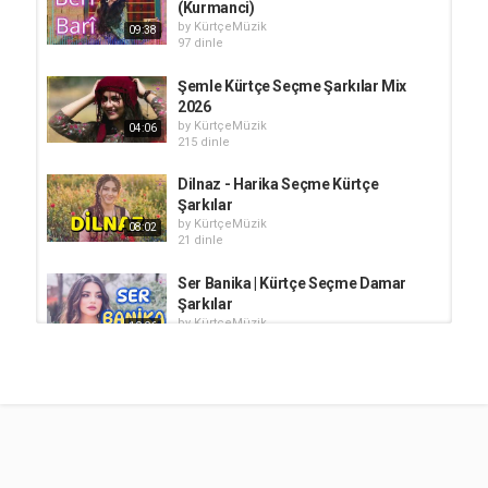
(Kurmanci)
by
KürtçeMüzik
09:38
97 dinle
Şemle Kürtçe Seçme Şarkılar Mix
2026
by
KürtçeMüzik
04:06
215 dinle
Dilnaz - Harika Seçme Kürtçe
Şarkılar
by
KürtçeMüzik
08:02
21 dinle
Ser Banika | Kürtçe Seçme Damar
Şarkılar
by
KürtçeMüzik
10:06
42 dinle
Teşiya Min - Kürtçe Cover Şarkılar
(Kurmanci)
by
KürtçeMüzik
09:01
106 dinle
Nizanim - Kurdish Cover | Kurmanci |