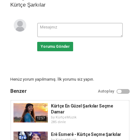
Kürtçe Şarkılar
Yorumu Gönder
Henüz yorum yapılmamış. İlk yorumu siz yapın.
Benzer
Autoplay
Kürtçe En Güzel Şarkılar Seçme
Damar
by
KürtçeMüzik
12:57
285 dinle
Erê Esmerê - Kürtçe Seçme Şarkılar
by
KürtçeMüzik