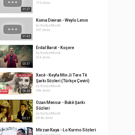
713 dinle
01:27
Koma Devran - Weylo Lımın
by
KürtçeMüzik
937 dinle
01:40
Erdal Barut - Koçere
by
KürtçeMüzik
514 dinle
03:37
Xecê - Keyfa Min Ji Tere Tê
Şarkı Sözleri (Türkçe Çeviri)
by
KürtçeMüzik
93k dinle
04:29
Ozan Mensur - Bukê Şarkı
Sözleri
by
KürtçeMüzik
69.4k dinle
03:27
Mirzan Kaya - Lo Kurmo Sözleri