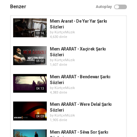
Benzer
Autoplay
Mem Ararat - De Yar Yar Şarkı
Sözleri
by
KürtçeMüzik
03:14
4,630 dinle
Mem ARARAT - Xaçirek Şarkı
Sözleri
by
KürtçeMüzik
05:02
1,607 dinle
Mem ARARAT - Bendewar Şarkı
Sözleri
by
KürtçeMüzik
04:13
4,383 dinle
Mem ARARAT - Were Delal Şarkı
Sözleri
by
KürtçeMüzik
04:03
1,905 dinle
Mem ARARAT - Sêva Sor Şarkı