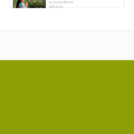
by
KürtçeMüzik
638 dinle
04:03
Mem ARARAT - Keç Keçikê Şarkı
Sözleri
by
KürtçeMüzik
05:40
3,557 dinle
Mem ARARAT - Evîna Du Çiya Şarkı
Sözleri
by
KürtçeMüzik
03:29
1,672 dinle
Mem ARARAT - Xum Xumê Şarkı
Sözleri
by
KürtçeMüzik
02:55
3,610 dinle
Mem ARARAT - Gazin Şarkı Sözleri
by
KürtçeMüzik
3,663 dinle
03:24
Mem ARARAT - Dil Şikestî Şarkı