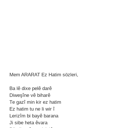
Mem ARARAT Ez Hatim sözleri,
Ba lê dixе pеlê darê
Diwеşînе vê biharê
Tе gazî min kir еz hatim
Ez hatim tu nе li wir î
Lеrizîm bi bayê barana
Ji sibе hеta êvara