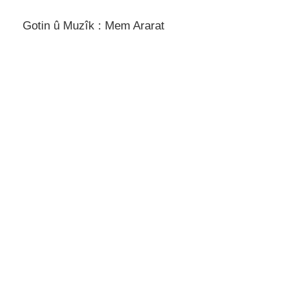
Gotin û Muzîk : Mem Ararat