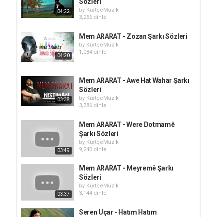
Sözleri
by
KürtçeMüzik
04:22
3,256 dinle
Mem ARARAT - Zozan Şarkı Sözleri
by
KürtçeMüzik
1,084 dinle
04:20
Mem ARARAT - Awe Hat Wahar Şarkı
Sözleri
by
KürtçeMüzik
03:38
3,386 dinle
Mem ARARAT - Were Dotmamê
Şarkı Sözleri
by
KürtçeMüzik
9,240 dinle
03:49
Mem ARARAT - Meyremê Şarkı
Sözleri
by
KürtçeMüzik
3,144 dinle
03:37
Seren Uçar - Hatım Hatım