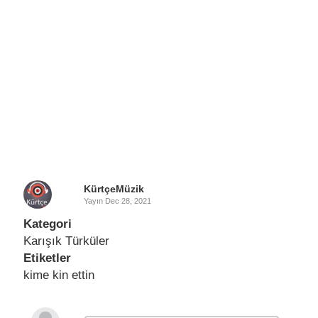
KürtçeMüzik
Yayın
Dec 28, 2021
Kategori
Karışık Türküler
Etiketler
kime kin ettin