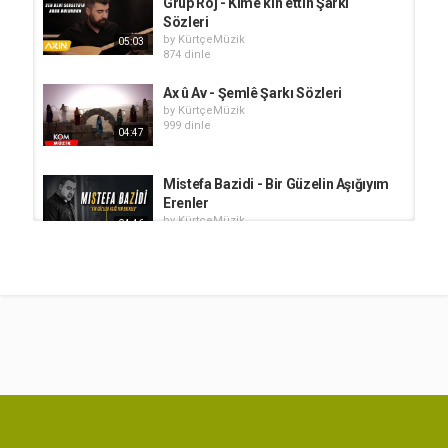
Grup Roj - Kime kin ettin Şarkı
Sözleri
by
KürtçeMüzik
05:03
874 dinle
Ax û Av - Şemlê Şarkı Sözleri
by
KürtçeMüzik
999 dinle
04:47
Mistefa Bazidi - Bir Güzelin Aşığıyım
Erenler
by
KürtçeMüzik
04:46
392 dinle
Welat Bazîdî - Lawê min
by
KürtçeMüzik
450 dinle
02:41
Mistefa Bazîdî - Tu Buyî Şarkı
Sözleri
by
KürtçeMüzik
05:15
2,458 dinle