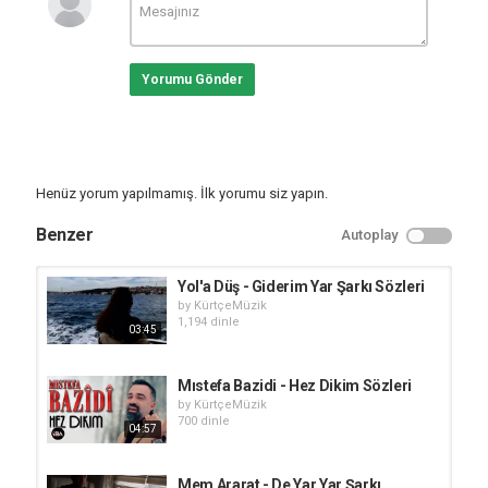
Yorumu Gönder
Henüz yorum yapılmamış. İlk yorumu siz yapın.
Benzer
Autoplay
Yol'a Düş - Giderim Yar Şarkı Sözleri
by
KürtçeMüzik
1,194 dinle
03:45
Mıstefa Bazidi - Hez Dikim Sözleri
by
KürtçeMüzik
700 dinle
04:57
Mem Ararat - De Yar Yar Şarkı