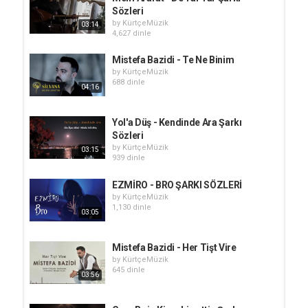
Sözleri
by
KürtçeMüzik
03:14
4,627 dinle
Mistefa Bazidi - Te Ne Binim
by
KürtçeMüzik
688 dinle
04:16
Yol'a Düş - Kendinde Ara Şarkı
Sözleri
by
KürtçeMüzik
03:15
939 dinle
EZMİRO - BRO ŞARKI SÖZLERİ
by
KürtçeMüzik
1,130 dinle
03:05
Mistefa Bazidi - Her Tişt Vire
by
KürtçeMüzik
645 dinle
03:56