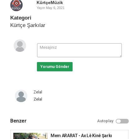
KürtçeMüzik
Yayın
May 6, 2021
Kategori
Kürtçe Şarkılar
Yorumu Gönder
Zelal
Zelal
Benzer
Autoplay
Mem ARARAT - Ax Lê Kinê Şarkı