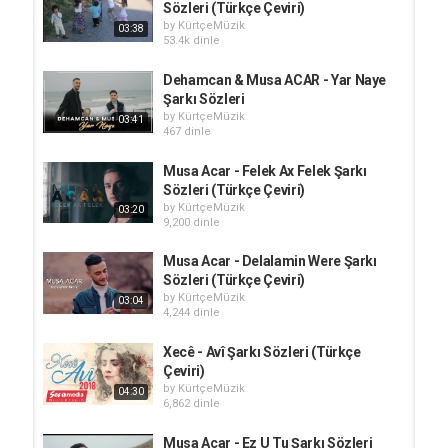
Sözleri (Türkçe Çeviri)
by
KürtçeMüzik
03:38
53.4k dinle
Dehamcan & Musa ACAR - Yar Naye
Şarkı Sözleri
by
KürtçeMüzik
03:41
467 dinle
Musa Acar - Felek Ax Felek Şarkı
Sözleri (Türkçe Çeviri)
by
KürtçeMüzik
03:20
9,200 dinle
Musa Acar - Delalamin Were Şarkı
Sözleri (Türkçe Çeviri)
by
KürtçeMüzik
03:04
4,244 dinle
Xecê - Avî Şarkı Sözleri (Türkçe
Çeviri)
by
KürtçeMüzik
04:30
6,862 dinle
Musa Acar - Ez U Tu Şarkı Sözleri