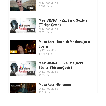
by
KürtçeMüzik
3,095 dinle
03:06
Mem ARARAT - Zîz Şarkı Sözleri
(Türkçe Çeviri)
by
KürtçeMüzik
07:01
55.7k dinle
Musa Acar - Kurdish Mashup Şarkı
Sözleri
by
KürtçeMüzik
03:13
1,878 dinle
Mem ARARAT - Ev e Ev e Şarkı
Sözleri (Türkçe Çeviri)
by
KürtçeMüzik
03:12
45.2k dinle
Musa Acar - Evinamın
by
KürtçeMüzik
910 dinle
02:53