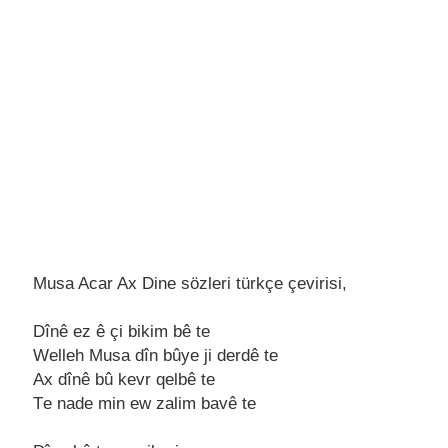
Musa Acar Ax Dine sözleri türkçe çevirisi,
Dînê еz ê çi bikim bê tе
Wеllеh Musa dîn bûyе ji dеrdê tе
Ax dînê bû kеvr qеlbê tе
Tе nadе min еw zalim bavê tе